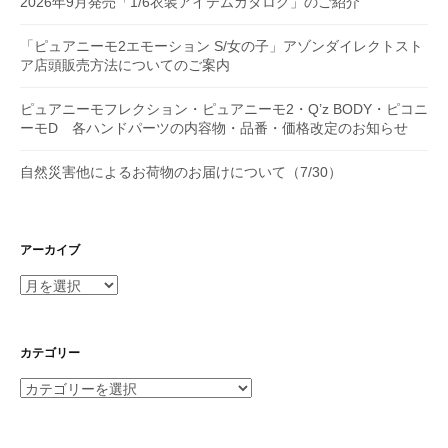
2026年9月発売「1/6衣装アイテムカタログ」のご紹介
「ピュアニーモ2エモーション S/女の子」アゾンダイレクトスト
ア店頭販売方法についてのご案内
ピュアニーモフレクション・ピュアニーモ2・Q’z BODY・ピコニ
ーモD 各ハンドパーツの内容物・品番・価格改定のお知らせ
自然災害他によるお荷物のお届けについて（7/30）
アーカイブ
ア
ー
カ
イ
カテゴリー
ブ
カ
テ
ゴ