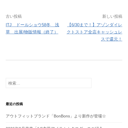
投
古い投稿
新しい投稿
ITJ ドールショウ58冬 浅
【6/30まで！】アゾンダイレ
稿
草 出展/物販情報（終了）
クトストア全店キャッシュレ
ナ
スで還元！
ビ
ゲ
ー
シ
検
索:
ョ
ン
最近の投稿
アウトフィットブランド「BonBons」より新作が登場☆