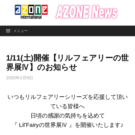
コ
ン
テ
ン
メニュー
ツ
へ
ス
1/11(土)開催【リルフェアリーの世
キ
ッ
界展Ⅳ】のお知らせ
プ
2020年1月9日
いつもリルフェアリーシリーズを応援して頂い
ている皆様へ
日頃の感謝の気持ちを込めて
『 Lil’Fairyの世界展Ⅳ 』を開催いたします♪