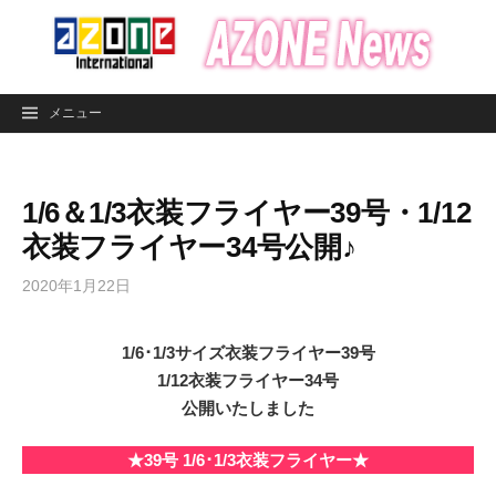
コ
ン
テ
ン
メニュー
ツ
へ
ス
1/6＆1/3衣装フライヤー39号・1/12
キ
ッ
衣装フライヤー34号公開♪
プ
2020年1月22日
1/6･1/3サイズ衣装フライヤー39号
1/12衣装フライヤー34号
公開いたしました
★39号 1/6･1/3衣装フライヤー★