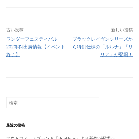
投
古い投稿
新しい投稿
ワンダーフェスティバル
ブラックレイヴンシリーズか
稿
2020[冬]出展情報【イベント
ら特別仕様の「ルルナ」「リ
ナ
終了】
リア」が登場！
ビ
ゲ
ー
シ
検
索:
ョ
ン
最近の投稿
アウトフィットブランド「BonBons」より新作が登場☆