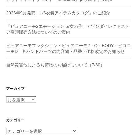
2026年9月発売「1/6衣装アイテムカタログ」のご紹介
「ピュアニーモ2エモーション S/女の子」アゾンダイレクトスト
ア店頭販売方法についてのご案内
ピュアニーモフレクション・ピュアニーモ2・Q’z BODY・ピコニ
ーモD 各ハンドパーツの内容物・品番・価格改定のお知らせ
自然災害他によるお荷物のお届けについて（7/30）
アーカイブ
ア
ー
カ
イ
カテゴリー
ブ
カ