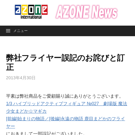
コ
ン
テ
ン
メニュー
ツ
へ
ス
弊社フライヤー誤記のお詫びと訂
キ
ッ
正
プ
2013年4月30日
平素は弊社商品をご愛顧賜り誠にありがとうございます。
1/3 ハイブリッドアクティブフィギュア №027 劇場版 魔法
少女まどか☆マギカ
[前編]始まりの物語／[後編]永遠の物語 鹿目まどかのフライ
ヤー
におきまして一部誤記がございました。