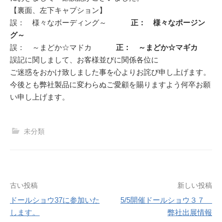
【裏面、左下キャプション】
誤： 様々なボーディング～
正： 様々なポージン
グ～
誤： ～まどか☆マドカ
正： ～まどか☆マギカ
誤記に関しまして、お客様並びに関係各位に
ご迷惑をおかけ致しました事を心よりお詫び申し上げます。
今後とも弊社製品に変わらぬご愛顧を賜りますよう何卒お願
い申し上げます。
未分類
投
古い投稿
新しい投稿
ドールショウ37に参加いた
5/5開催ドールショウ３７
稿
します。
弊社出展情報