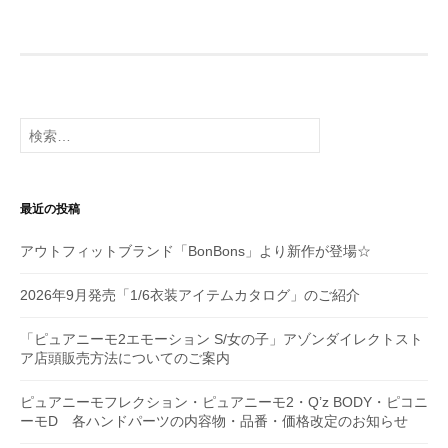
ナ
ビ
ゲ
ー
検
シ
索:
ョ
最近の投稿
ン
アウトフィットブランド「BonBons」より新作が登場☆
2026年9月発売「1/6衣装アイテムカタログ」のご紹介
「ピュアニーモ2エモーション S/女の子」アゾンダイレクトスト
ア店頭販売方法についてのご案内
ピュアニーモフレクション・ピュアニーモ2・Q’z BODY・ピコニ
ーモD 各ハンドパーツの内容物・品番・価格改定のお知らせ