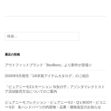
ビ
ゲ
ー
シ
検
ョ
索:
ン
最近の投稿
アウトフィットブランド「BonBons」より新作が登場☆
2026年9月発売「1/6衣装アイテムカタログ」のご紹介
「ピュアニーモ2エモーション S/女の子」アゾンダイレクトスト
ア店頭販売方法についてのご案内
ピュアニーモフレクション・ピュアニーモ2・Q’z BODY・ピコニ
ーモD 各ハンドパーツの内容物・品番・価格改定のお知らせ