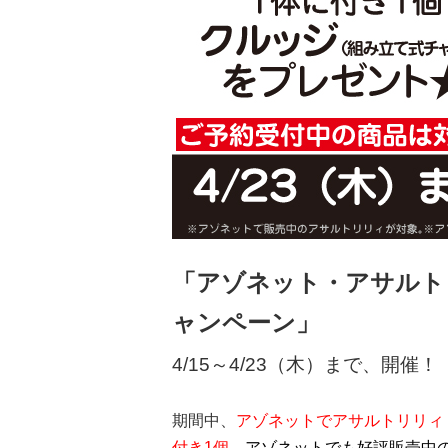
「アゾネット・アサルト
ャンペーン」
4/15～4/23（木）まで、開催！
期間中、
アゾネットでアサルトリリィ
付き1個、
アゾネットでも好評販売中