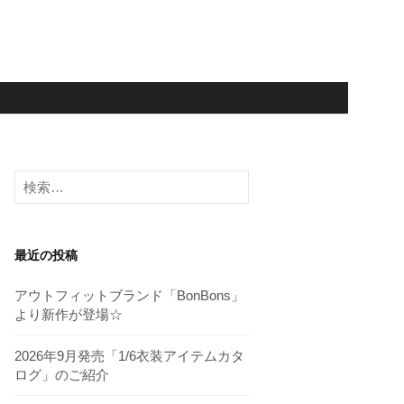
検
索:
最近の投稿
アウトフィットブランド「BonBons」
より新作が登場☆
2026年9月発売「1/6衣装アイテムカタ
ログ」のご紹介