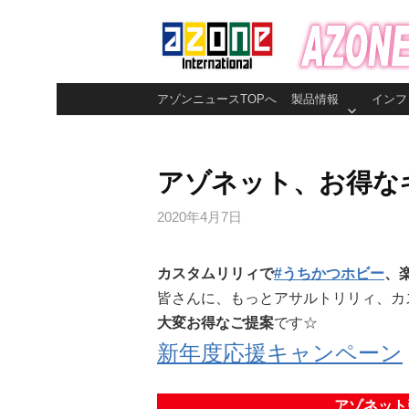
コ
ン
テ
ン
アゾンニュースTOPへ
製品情報
インフ
ツ
へ
ス
アゾネット、お得なキ
キ
ッ
2020年4月7日
プ
カスタムリリィで
#うちかつホビー
、
皆さんに、もっとアサルトリリィ、カ
大変お得なご提案
です☆
新年度応援キャンペーン
アゾネット