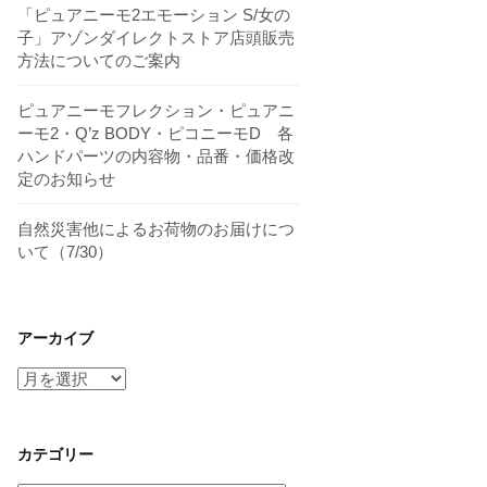
「ピュアニーモ2エモーション S/女の
子」アゾンダイレクトストア店頭販売
方法についてのご案内
ピュアニーモフレクション・ピュアニ
ーモ2・Q’z BODY・ピコニーモD 各
ハンドパーツの内容物・品番・価格改
定のお知らせ
自然災害他によるお荷物のお届けにつ
いて（7/30）
アーカイブ
ア
ー
カ
イ
カテゴリー
ブ