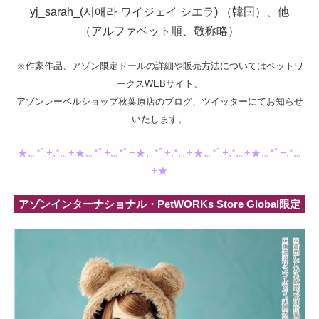
yj_sarah_(시애라 ワイジェイ シエラ) （韓国）、他
（アルファベット順、敬称略）
※作家作品、アゾン限定ドールの詳細や販売方法については
ペットワ
ークスWEBサイト、
アゾンレーベルショップ秋葉原店の
ブログ、ツイッターにてお知らせ
いたします。
★.｡*ﾟ+.*.｡+★.｡*ﾟ+.｡*ﾟ+★.｡*ﾟ+.*.｡+★.｡*ﾟ+.*.｡+★.｡*ﾟ+.*.｡
+★
アゾンインターナショナル・PetWORKs Store Global限定