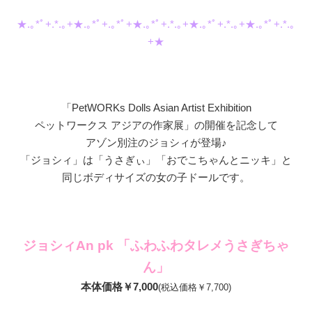
★.｡*ﾟ+.*.｡+★.｡*ﾟ+.｡*ﾟ+★.｡*ﾟ+.*.｡+★.｡*ﾟ+.*.｡+★.｡*ﾟ+.*.｡
+★
「PetWORKs Dolls Asian Artist Exhibition
ペットワークス アジアの作家展」の開催を記念して
アゾン別注のジョシィが登場♪
「ジョシィ」は「うさぎぃ」「おでこちゃんとニッキ」と
同じボディサイズの女の子ドールです。
ジョシィAn pk 「ふわふわタレメうさぎちゃ
ん」
本体価格￥7,000
(税込価格￥7,700)