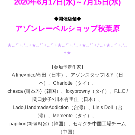
2020年6月17日(水)～7月15日(水)
◆開催店舗◆
アゾンレーベルショップ秋葉原
★.｡*ﾟ+.*.｡+★.｡*ﾟ+.｡*ﾟ+★.｡*ﾟ+.*.｡+★.｡*ﾟ+.*.｡+★.｡*ﾟ+.*.｡
+★
【参加予定作家】
A line×nico/竜田（日本）、アゾンスタッフI＆Y（日
本）、Charlotte（タイ）、
chesca (체스카)（韓国）、foxybrowny（タイ）、F.L.C./
関口妙子×川本有里佳（日本）、
Lado,HandmadeAddiction（台湾）、Lin’s Doll（台
湾）、Memento（タイ）、
papilion(파필리온)（韓国）、セキグチ中国工場チーム
（中国）