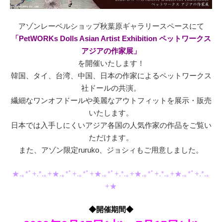
アゾンレーベルショップ秋葉原ギャラリースペースにて
「PetWORKs Dolls Asian Artist Exhibition ペットワークス
アジアの作家展」
を開催いたします！
韓国、タイ、台湾、中国、日本の作家によるペットワークス
社ドールの共演。
繊細なワンオフドールや美麗なアウトフィットを展示・販売
いたします。
日本では入手しにくいアジア各国の人気作家の作品をご覧い
ただけます。
また、アゾン限定ruruko、ジョシィもご用意しました。
★.｡*ﾟ+.*.｡+★.｡*ﾟ+.｡*ﾟ+★.｡*ﾟ+.*.｡+★.｡*ﾟ+.*.｡+★.｡*ﾟ+.*.｡
+★
◆開催期間◆