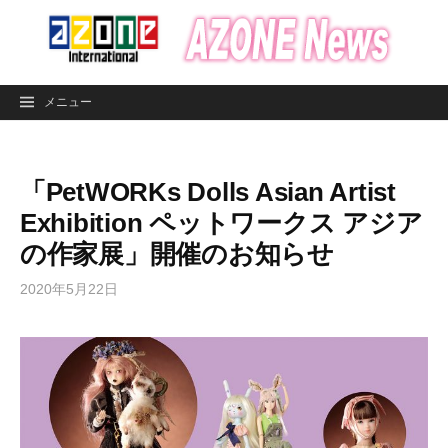
コ
ン
テ
ン
メニュー
ツ
へ
ス
「PetWORKs Dolls Asian Artist
キ
ッ
Exhibition ペットワークス アジア
プ
の作家展」開催のお知らせ
2020年5月22日