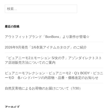
検
ョ
索:
ン
最近の投稿
アウトフィットブランド「BonBons」より新作が登場☆
2026年9月発売「1/6衣装アイテムカタログ」のご紹介
「ピュアニーモ2エモーション S/女の子」アゾンダイレクトスト
ア店頭販売方法についてのご案内
ピュアニーモフレクション・ピュアニーモ2・Q’z BODY・ピコニ
ーモD 各ハンドパーツの内容物・品番・価格改定のお知らせ
自然災害他によるお荷物のお届けについて（7/30）
アーカイブ