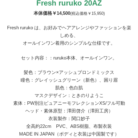
Fresh ruruko 20AZ
本体価格￥14,500
(税込価格￥15,950)
Fresh ruruko は、お好みでヘアアレンジやファッションを楽
しめる、
オールインワン着用のシンプルな仕様です。
セット内容：：ruruko本体、オールインワン。
髪色：ブラウン×アッシュブロンドミックス
瞳色：グレイッシュグリーン（新色）、困り眉
肌色：色白肌
マスクデザイン：ときのりようこ
素体：PW別注ピュアニーモフレクションXS/フル可動
ヘッド・素体原型：澤田啓介（澤田工房）
衣装製作：関口妙子
全高約22cm PVC、ABS樹脂、布製衣装
MADE IN JAPAN（ボディと衣装は中国製です）