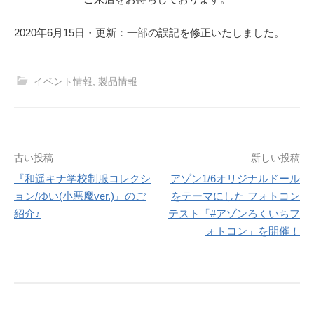
2020年6月15日・更新：一部の誤記を修正いたしました。
イベント情報
,
製品情報
投
古い投稿
新しい投稿
『和遥キナ学校制服コレクシ
アゾン1/6オリジナルドール
稿
ョン/ゆい(小悪魔ver.)』のご
をテーマにした フォトコン
ナ
紹介♪
テスト「#アゾンろくいちフ
ォトコン」を開催！
ビ
ゲ
ー
シ