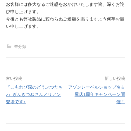
お客様には多大なるご迷惑をおかけいたします旨、深くお詫
び申し上げます。
今後とも弊社製品に変わらぬご愛顧を賜りますよう何卒お願
い申し上げます。
未分類
投
古い投稿
新しい投稿
『こもれび森のどうぶつたち
アゾンレーベルショップ名古
稿
♪』ぎんぎつねさん／リアン
屋店1周年キャンペーン開
ナ
登場です♪
催！
ビ
ゲ