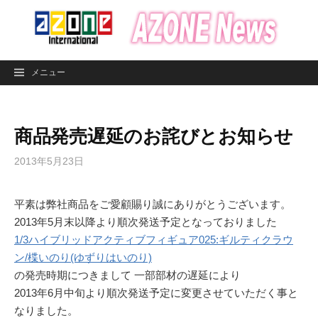
コ
ン
テ
ン
メニュー
ツ
へ
ス
商品発売遅延のお詫びとお知らせ
キ
ッ
2013年5月23日
プ
平素は弊社商品をご愛顧賜り誠にありがとうございます。
2013年5月末以降より順次発送予定となっておりました
1/3ハイブリッドアクティブフィギュア025:ギルティクラウ
ン/楪いのり(ゆずりはいのり)
の発売時期につきまして 一部部材の遅延により
2013年6月中旬より順次発送予定に変更させていただく事と
なりました。