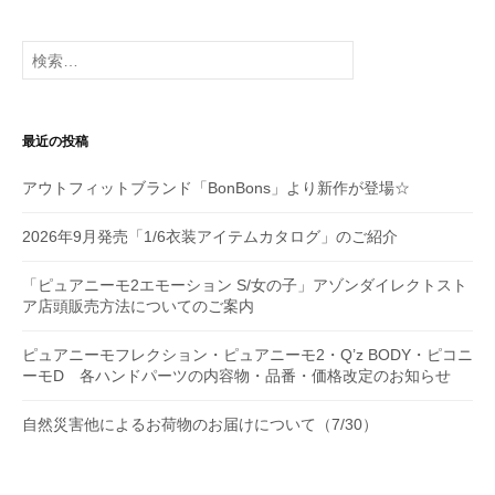
ー
シ
検
索:
ョ
ン
最近の投稿
アウトフィットブランド「BonBons」より新作が登場☆
2026年9月発売「1/6衣装アイテムカタログ」のご紹介
「ピュアニーモ2エモーション S/女の子」アゾンダイレクトスト
ア店頭販売方法についてのご案内
ピュアニーモフレクション・ピュアニーモ2・Q’z BODY・ピコニ
ーモD 各ハンドパーツの内容物・品番・価格改定のお知らせ
自然災害他によるお荷物のお届けについて（7/30）