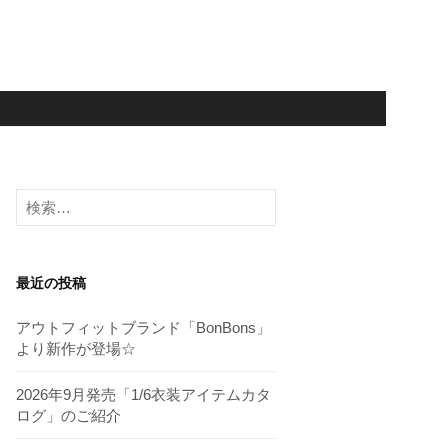
検
索:
最近の投稿
アウトフィットブランド「BonBons」
より新作が登場☆
2026年9月発売「1/6衣装アイテムカタ
ログ」のご紹介