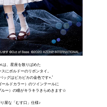
er.は、星座を散りばめた
ースにボルドーのリボンタイ。
バッグはピカピカの金色です+.ﾟ
ハニーゴールドカラー）のツインテールに
ーリィブルー）の瞳がキラキラきらめきます☆
り屋な「むす口」仕様♪