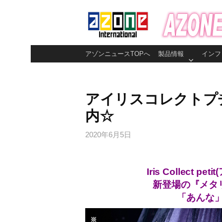
コ
ン
テ
ン
アゾンニュースTOPへ
製品情報
インフ
ツ
へ
ス
アイリスコレクトプ
キ
内☆
ッ
プ
2020年6月5日
Iris Collect
新登場の『メタリ
「あんな