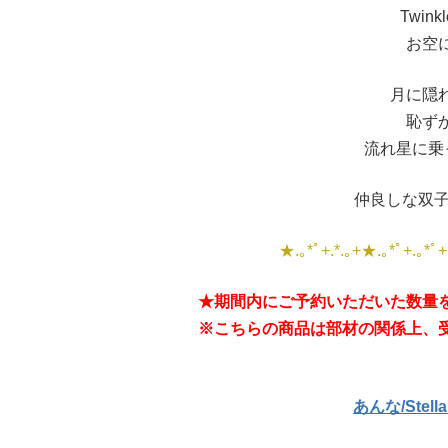
Twinkle
お空
月に隠
恥ず
流れ星に乗
仲良しな双子
★.｡*ﾟ+.*.｡+★.｡*ﾟ+.｡*ﾟ+
★期間内にご予約いただいた数量
※こちらの商品は部材の関係上、
あんな/Stellar