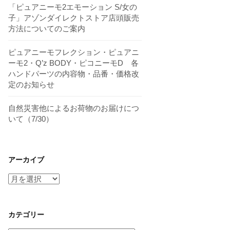
「ピュアニーモ2エモーション S/女の
子」アゾンダイレクトストア店頭販売
方法についてのご案内
ピュアニーモフレクション・ピュアニ
ーモ2・Q’z BODY・ピコニーモD 各
ハンドパーツの内容物・品番・価格改
定のお知らせ
自然災害他によるお荷物のお届けにつ
いて（7/30）
アーカイブ
ア
ー
カ
イ
カテゴリー
ブ