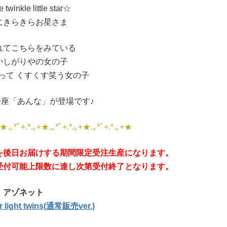
 twinkle little star☆
にきらきらお星さま
れてこちらをみている
かしがりやの女の子
って くすくす笑う女の子
座「あんな」が登場です♪
★.｡*ﾟ+.*.｡+★.｡*ﾟ+.*.｡+★.｡*ﾟ+.*.｡+★
を後日お届けする期間限定受注生産になります。
受付可能上限数に達し次第受付終了となります。
アゾネット
 light twins(通常販売ver.)