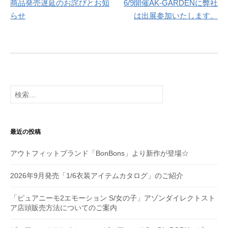
商品発売遅延のお詫びとお知
6/9開催AK-GARDENに弊社
稿
らせ
は出展参加いたします。
ナ
ビ
ゲ
ー
検
シ
索:
ョ
最近の投稿
ン
アウトフィットブランド「BonBons」より新作が登場☆
2026年9月発売「1/6衣装アイテムカタログ」のご紹介
「ピュアニーモ2エモーション S/女の子」アゾンダイレクトスト
ア店頭販売方法についてのご案内