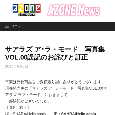
コ
ン
テ
ン
メニュー
ツ
へ
ス
サアラズ ア･ラ・モード 写真集
キ
ッ
VOL.00誤記のお詫びと訂正
プ
2013年6月3日
平素は弊社商品をご愛顧賜り誠にありがとうございます。
現在発売中の「サアラズ ア･ラ・モード 写真集VOL.00/サ
アラズ ラブ・モード」におきまして
一部誤記がございました。
【３P 右下】
誤：SHARA/Hello,again
正：SAHRA/Hello,again