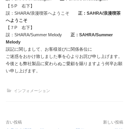
【５P 右下】
誤：SHARA/浪漫喫茶へようこそ
正：SAHRA/浪漫喫茶
へようこそ
【７P 右下】
誤：SHARA/Summer Melody
正：SAHRA/Summer
Melody
誤記に関しまして、お客様並びに関係各位に
ご迷惑をおかけ致しました事を心よりお詫び申し上げます。
今後とも弊社製品に変わらぬご愛顧を賜りますよう何卒お願
い申し上げます。
インフォメーション
投
古い投稿
新しい投稿