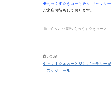
◆えっくす☆きゅーと祭り ギャラリ
ご来店お待ちしております。
イベント情報
,
えっくす☆きゅーと
投
古い投稿
えっくす☆きゅーと祭り ギャラリー
稿
回スケジュール
ナ
ビ
ゲ
ー