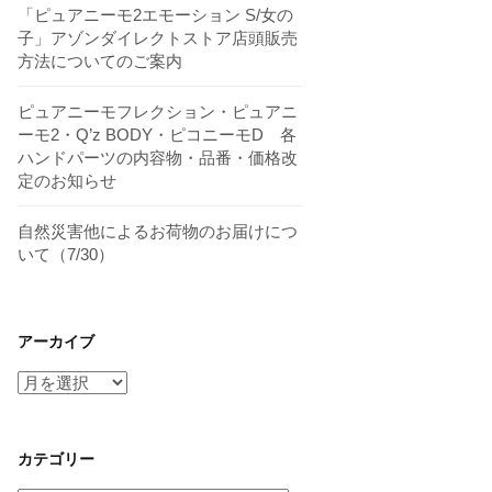
「ピュアニーモ2エモーション S/女の
子」アゾンダイレクトストア店頭販売
方法についてのご案内
ピュアニーモフレクション・ピュアニ
ーモ2・Q’z BODY・ピコニーモD 各
ハンドパーツの内容物・品番・価格改
定のお知らせ
自然災害他によるお荷物のお届けにつ
いて（7/30）
アーカイブ
ア
ー
カ
イ
カテゴリー
ブ