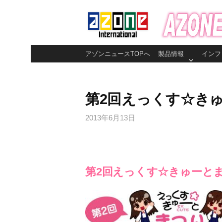
コ
ン
テ
ン
アゾンニュースTOPへ
製品情報
インフ
ツ
へ
ス
第2回えっくす☆き
キ
ッ
2013年6月13日
プ
第2回えっくす☆きゅーと