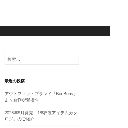
検
索:
最近の投稿
アウトフィットブランド「BonBons」
より新作が登場☆
2026年9月発売「1/6衣装アイテムカタ
ログ」のご紹介