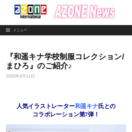
コ
ン
テ
ン
メニュー
ツ
へ
ス
『和遥キナ学校制服コレクション/
キ
ッ
まひろ』のご紹介♪
プ
2020年9月11日
人気イラストレーター
和遥キナ
氏との
コラボレーション第7弾！