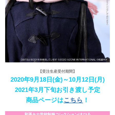
【受注生産受付期間】
2020年9月18日(金)～10月12日(月)
2021年3月下旬お引き渡し予定
商品ページは
こちら
！
和遥キナ学校制服コレクション/まひろ