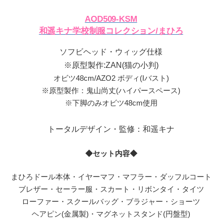
AOD509-KSM
和遥キナ学校制服コレクション/まひろ
ソフビヘッド・ウィッグ仕様
※原型製作:ZAN(猫の小判)
オビツ48cm/AZO2 ボディ(Iバスト)
※原型製作：鬼山尚丈(ハイパースペース)
※下脚のみオビツ48cm使用
トータルデザイン・監修：和遥キナ
◆セット内容◆
まひろドール本体・イヤーマフ・マフラー・ダッフルコート
ブレザー・セーラー服・スカート・リボンタイ・タイツ
ローファー・スクールバッグ・ブラジャー・ショーツ
ヘアピン(金属製)・マグネットスタンド(円盤型)