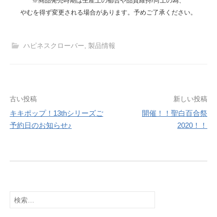
※商品発売時期は生産上の都合や品質維持/向上の為、
やむを得ず変更される場合があります。予めご了承ください。
ハピネスクローバー
,
製品情報
投
古い投稿
新しい投稿
キキポップ！13thシリーズご
開催！！聖白百合祭
稿
予約日のお知らせ♪
2020！！
ナ
ビ
ゲ
ー
検
シ
索: