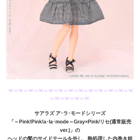
୨୧ ⑅ ୨୧ ⑅ ୨୧ ⑅ ୨୧ ⑅ ୨୧ ⑅ ୨୧ ⑅ ୨୧ ⑅ ୨୧ ⑅ ୨୧ ⑅ ୨୧ ⑅ ୨୧ ⑅ ୨୧ ⑅ ୨୧
⑅ ୨୧ ⑅ ୨୧ ⑅ ୨୧ ⑅ ୨୧
サアラズ ア･ラ･モードシリーズ
「～Pink!Pink!a･la･mode～Gray×Pink/リセ(通常販売
ver.)」の
ヘッドの髪のサイドテールを外し、熱処理した内巻き姫