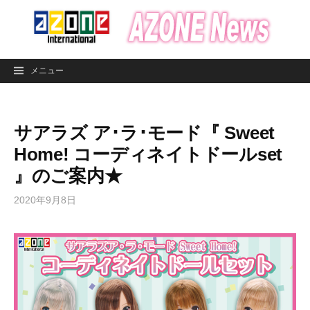
コ
ン
テ
ン
メニュー
ツ
へ
ス
サアラズ ア･ラ･モード『 Sweet
キ
ッ
Home! コーディネイトドールset
プ
』のご案内★
2020年9月8日