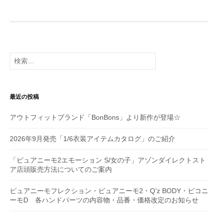
ビ
ゲ
ー
検
シ
索:
ョ
最近の投稿
ン
アウトフィットブランド「BonBons」より新作が登場☆
2026年9月発売「1/6衣装アイテムカタログ」のご紹介
「ピュアニーモ2エモーション S/女の子」アゾンダイレクトスト
ア店頭販売方法についてのご案内
ピュアニーモフレクション・ピュアニーモ2・Q’z BODY・ピコニ
ーモD 各ハンドパーツの内容物・品番・価格改定のお知らせ