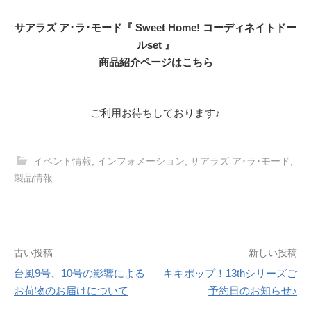
サアラズ ア･ラ･モード『 Sweet Home! コーディネイトドー
ルset 』
商品紹介ページはこちら
ご利用お待ちしております♪
イベント情報
,
インフォメーション
,
サアラズ ア･ラ･モード
,
製品情報
投
古い投稿
新しい投稿
台風9号、10号の影響による
キキポップ！13thシリーズご
稿
お荷物のお届けについて
予約日のお知らせ♪
ナ