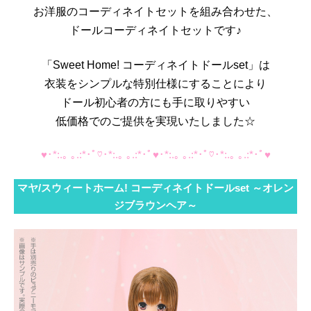
お洋服のコーディネイトセットを組み合わせた、
ドールコーディネイトセットです♪
「Sweet Home! コーディネイトドールset」は
衣装をシンプルな特別仕様にすることにより
ドール初心者の方にも手に取りやすい
低価格でのご提供を実現いたしました☆
♥･*:.｡ ｡.:*･ﾟ♡･*:.｡ ｡.:*･ﾟ♥･*:.｡ ｡.:*･ﾟ♡･*:.｡ ｡.:*･ﾟ♥
マヤ/スウィートホーム! コーディネイトドールset ～オレン
ジブラウンヘア～