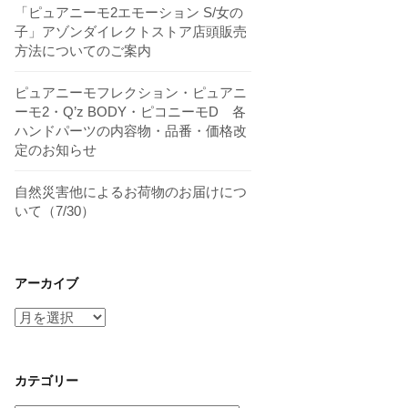
「ピュアニーモ2エモーション S/女の
子」アゾンダイレクトストア店頭販売
方法についてのご案内
ピュアニーモフレクション・ピュアニ
ーモ2・Q’z BODY・ピコニーモD 各
ハンドパーツの内容物・品番・価格改
定のお知らせ
自然災害他によるお荷物のお届けにつ
いて（7/30）
アーカイブ
ア
ー
カ
イ
カテゴリー
ブ