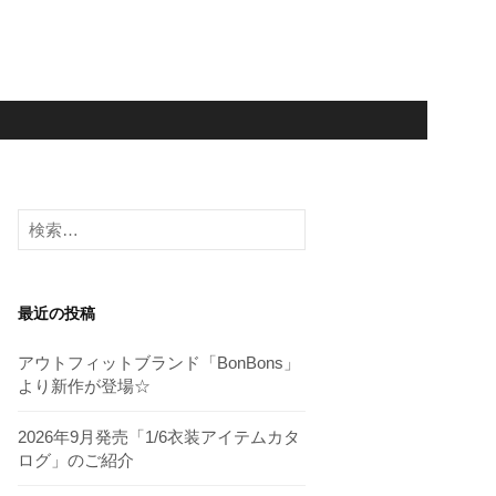
検
索:
最近の投稿
アウトフィットブランド「BonBons」
より新作が登場☆
2026年9月発売「1/6衣装アイテムカタ
ログ」のご紹介