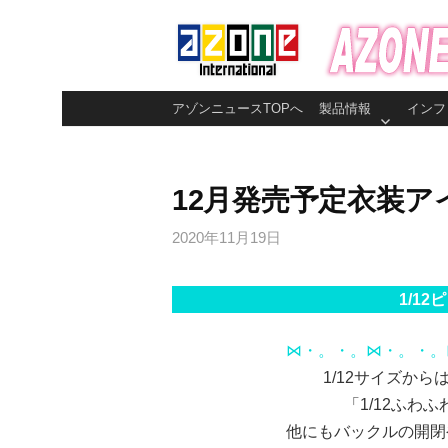
コ
ン
テ
ン
アゾンニュースTOPへ
製品情報
インフ
ツ
へ
ス
12月発売予定衣装ア
キ
ッ
2020年11月19日
プ
1/1
⋈・。・。⋈・。・。
1/12サイズか
「1/12ふわ
他にもバックルの開閉