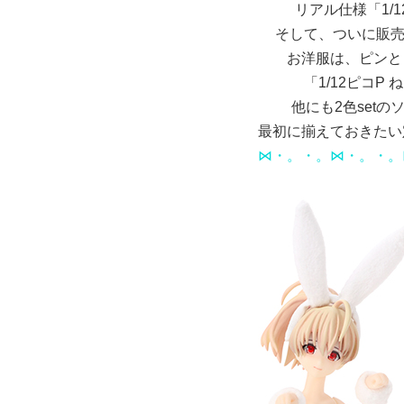
リアル仕様「1/
そして、ついに販売
お洋服は、ピンと
「1/12ピコP
他にも2色set
最初に揃えておきたい
⋈・。・。⋈・。・。