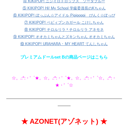
④ KIKIPOP! ニジイロドロップス ソーダブルー
⑤ KIKIPOP! Hi! My School 学級委員長のKちゃん
⑥ KIKIPOP! ぽっぷん☆アイドル Pipipoppi ぴんく☆ぽっぴ
⑦ KIKIPOP! ベビィブンカガール こけしちゃん
⑧ KIKIPOP! チロルリラ＊チロルリラ アネモネ
⑨ KIKIPOP! オオカミちゃんとズキンちゃん オオカミちゃん
⑩ KIKIPOP! URAHARA ･ MY HEART てんしちゃん
プレミアムドールset Bの商品ページはこちら
☆。.:*:・’゜★。☆。.:*:・’゜★。☆。.:*:・’゜☆。.:*:・
★・’゜☆
———————————————————————————
———
★ AZONET(アゾネット) ★