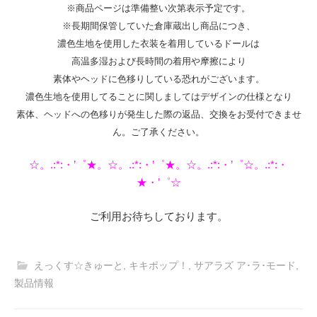
※商品ページは準備整い次第表示予定です。
※長期間保管していた倉庫蔵出し商品につき、
濃色生地を使用した衣装を着用しているドールは
高温多湿および長時間の着用や摩擦により
素体やヘッドに色移りしている恐れがございます。
濃色生地を使用してることに関しましてはデザインの仕様となり
素体、ヘッドへの色移りが発生した際の返品、交換をお受付できませ
ん。ご了承ください。
☆。.:*:・’゜★。☆。.:*:・’゜★。☆。.:*:・’゜☆。.:*:・
★・’゜☆
ご利用お待ちしております。
えっくす☆きゅーと
,
キキポップ！
,
サアラズ ア･ラ･モード
,
製品情報