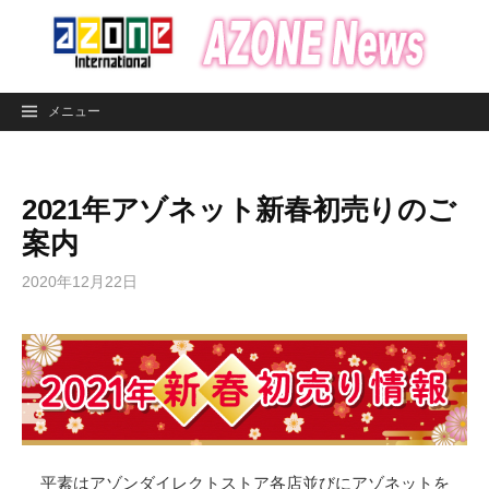
コ
ン
テ
ン
メニュー
ツ
へ
ス
2021年アゾネット新春初売りのご
キ
ッ
案内
プ
2020年12月22日
平素はアゾンダイレクトストア各店並びにアゾネットを