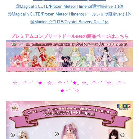
⑫Magical☆CUTE/Frozen Meteor Himeno(通常販売ver.) 1体
⑬Magical☆CUTE/Frozen Meteor Himeno(ドールショウ限定ver.) 1体
⑭Magical☆CUTE/Crystal Bravery Raili 1体
プレミアムコンプリートドールsetの商品ページはこちら
☆。.:*:・’゜★。☆。.:*:・’゜★。☆。.:*:・’゜☆。.:*:・
★・’゜☆