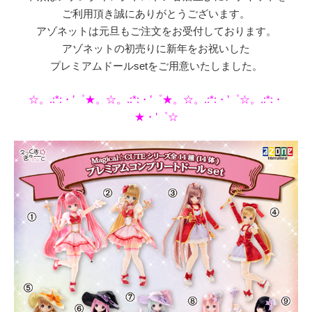
ご利用頂き誠にありがとうございます。
アゾネットは元旦もご注文をお受付しております。
アゾネットの初売りに新年をお祝いした
プレミアムドールsetをご用意いたしました。
☆。.:*:・’゜★。☆。.:*:・’゜★。☆。.:*:・’゜☆。.:*:・
★・’゜☆