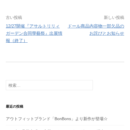
投
古い投稿
新しい投稿
12/27開催『アサルトリリィ
ドール商品内容物一部欠品の
稿
ガーデン合同學藝祭』出展情
お詫びとお知らせ
ナ
報（終了）
ビ
ゲ
ー
シ
検
索:
ョ
ン
最近の投稿
アウトフィットブランド「BonBons」より新作が登場☆