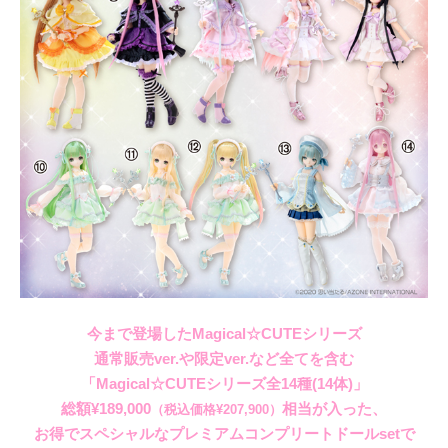
今まで登場したMagical☆CUTEシリーズ
通常販売ver.や限定ver.など全てを含む
「Magical☆CUTEシリーズ全14種(14体)」
総額¥189,000
相当が入った、
（税込価格¥207,900）
お得でスペシャルなプレミアムコンプリートドールsetで