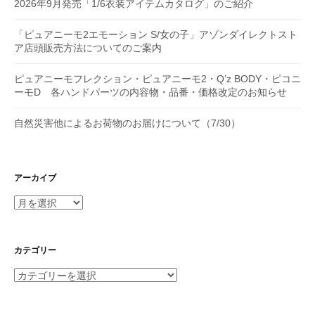
2026年9月発売「1/6衣装アイテムカタログ」のご紹介
「ピュアニーモ2エモーション S/女の子」アゾンダイレクトスト
ア店頭販売方法についてのご案内
ピュアニーモフレクション・ピュアニーモ2・Q’z BODY・ピコニ
ーモD 各ハンドパーツの内容物・品番・価格改定のお知らせ
自然災害他によるお荷物のお届けについて（7/30）
アーカイブ
ア
ー
カ
イ
カテゴリー
ブ
カ
テ
ゴ