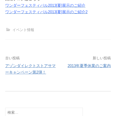
ワンダーフェスティバル2013[夏]展示のご紹介
ワンダーフェスティバル2013[夏]展示のご紹介2
イベント情報
投
古い投稿
新しい投稿
アゾンダイレクトストアサマ
2013年夏季休業のご案内
稿
ーキャンペーン第2弾！
ナ
ビ
ゲ
ー
検
シ
索: