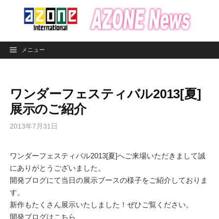
コ
ン
テ
ン
メニュー
ツ
へ
ス
ワンダーフェスティバル2013[夏]
キ
ッ
展示のご紹介
プ
2013年7月31日
ワンダーフェスティバル2013[夏]へご来場いただきまして誠
にありがとうございました。
開発ブログにて当日の展示ブースの様子をご紹介しておりま
す。
新作もたくさん展示いたしました！ぜひご覧ください。
開発ブログはこちら