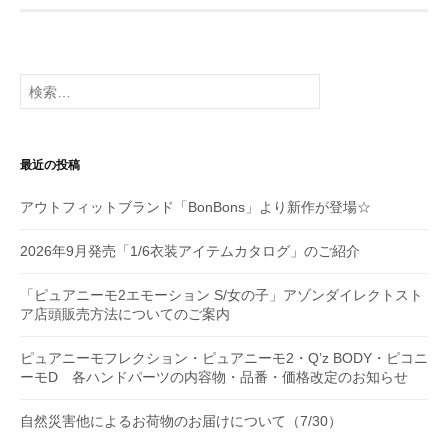
ゲ
ー
シ
検
索:
ョ
ン
最近の投稿
アウトフィットブランド「BonBons」より新作が登場☆
2026年9月発売「1/6衣装アイテムカタログ」のご紹介
「ピュアニーモ2エモーション S/女の子」アゾンダイレクトスト
ア店頭販売方法についてのご案内
ピュアニーモフレクション・ピュアニーモ2・Q’z BODY・ピコニ
ーモD 各ハンドパーツの内容物・品番・価格改定のお知らせ
自然災害他によるお荷物のお届けについて（7/30）