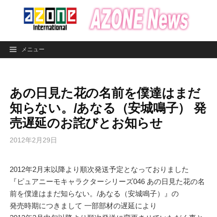
コ
ン
テ
ン
メニュー
ツ
へ
ス
あの日見た花の名前を僕達はまだ
キ
ッ
知らない。/あなる（安城鳴子） 発
プ
売遅延のお詫びとお知らせ
2012年2月29日
2012年2月末以降より順次発送予定となっておりました
『ピュアニーモキャラクターシリーズ046 あの日見た花の名
前を僕達はまだ知らない。/あなる（安城鳴子）』の
発売時期につきまして 一部部材の遅延により