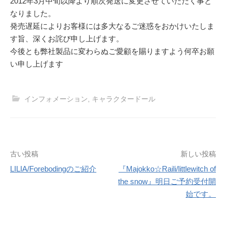
2012年3月中旬以降より順次発送に変更させていただく事と
なりました。
発売遅延によりお客様には多大なるご迷惑をおかけいたしま
す旨、深くお詫び申し上げます。
今後とも弊社製品に変わらぬご愛顧を賜りますよう何卒お願
い申し上げます
インフォメーション
,
キャラクタードール
投
古い投稿
新しい投稿
LILIA/Forebodingのご紹介
『Majokko☆Raili/littlewitch of
稿
the snow』明日ご予約受付開
ナ
始です。
ビ