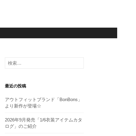
検
索:
最近の投稿
アウトフィットブランド「BonBons」
より新作が登場☆
2026年9月発売「1/6衣装アイテムカタ
ログ」のご紹介