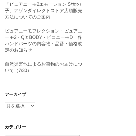
「ピュアニーモ2エモーション S/女の
子」アゾンダイレクトストア店頭販売
方法についてのご案内
ピュアニーモフレクション・ピュアニ
ーモ2・Q’z BODY・ピコニーモD 各
ハンドパーツの内容物・品番・価格改
定のお知らせ
自然災害他によるお荷物のお届けにつ
いて（7/30）
アーカイブ
ア
ー
カ
イ
カテゴリー
ブ