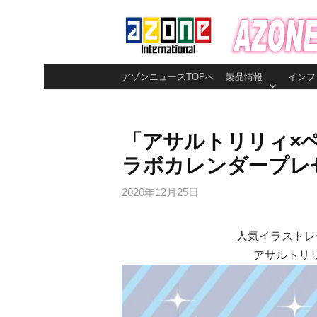
コ
ン
テ
ン
アゾンニュースTOPへ
製品情報
インフ
ツ
へ
ス
「アサルトリリィ×
キ
ラボカレンダープレ
ッ
プ
2020年12月25日
人気イラストレ
アサルトリ