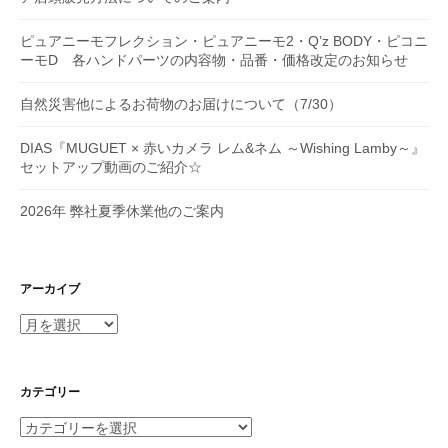
ピュアニーモフレクション・ピュアニーモ2・Q’z BODY・ピコニ
ーモD 各ハンドパーツの内容物・品番・価格改定のお知らせ
自然災害他によるお荷物のお届けについて（7/30）
DIAS『MUGUET × 赤いカメラ レム&ネム ～Wishing Lamby～』
セットアップ動画のご紹介☆
2026年 弊社夏季休業他のご案内
アーカイブ
ア
ー
カ
イ
カテゴリー
ブ
カ