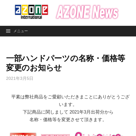
コ
ン
テ
ン
メニュー
ツ
へ
ス
一部ハンドパーツの名称・価格等
キ
ッ
変更のお知らせ
プ
2021年3月5日
＿
平素は弊社商品をご愛顧いただきまことにありがとうござ
います。
下記商品に関しまして 2021年3月出荷分から
名称・価格等を変更させて頂きます。