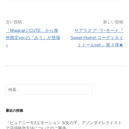
投
古い投稿
新しい投稿
「Magical☆CUTE」から海
サアラズ ア･ラ･モード『
稿
外限定ver.の『みう』が登場
Sweet Home! コーディネイ
ナ
♪
トドールset 』第３弾★
ビ
ゲ
ー
シ
検
索:
ョ
ン
最近の投稿
「ピュアニーモ2エモーション S/女の子」アゾンダイレクトスト
ア店頭販売方法についてのご案内