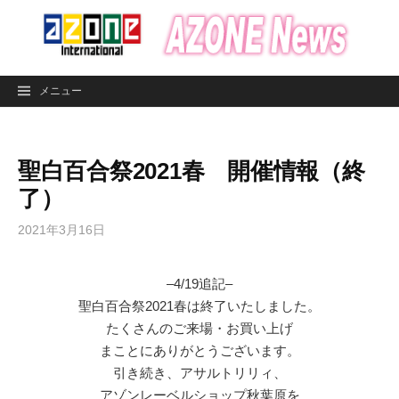
コ
ン
テ
ン
メニュー
ツ
へ
ス
聖白百合祭2021春 開催情報（終
キ
ッ
了）
プ
2021年3月16日
–4/19追記–
聖白百合祭2021春は終了いたしました。
たくさんのご来場・お買い上げ
まことにありがとうございます。
引き続き、アサルトリリィ、
アゾンレーベルショップ秋葉原を