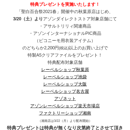
特典プレゼントを実施いたします！
「聖白百合祭2021春」開催中の秋葉原店はじめ、
3/20（土）より
アゾンダイレクトストア対象店舗にて
・アサルトリリィ関連商品
・アゾンインターナショナルPIC商品
（ピコニーモ用衣装アイテム）
のどちらか2,200円
以上のお買い上げで
(税込)
特製A5クリアファイルをプレゼント！
特典配布対象店舗
レーベルショップ秋葉原
レーベルショップ池袋
レーベルショップ大阪
レーベルショップ名古屋
アゾネット
アゾンレーベルショップ楽天市場店
ファクトリーショップ湘南
（湘南店は3/22（月）より配布開始）
特典プレゼントは特典が無くなり次第終了とさせて頂き