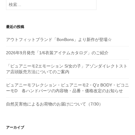
シ
検
索:
ョ
ン
最近の投稿
アウトフィットブランド「BonBons」より新作が登場☆
2026年9月発売「1/6衣装アイテムカタログ」のご紹介
「ピュアニーモ2エモーション S/女の子」アゾンダイレクトスト
ア店頭販売方法についてのご案内
ピュアニーモフレクション・ピュアニーモ2・Q’z BODY・ピコニ
ーモD 各ハンドパーツの内容物・品番・価格改定のお知らせ
自然災害他によるお荷物のお届けについて（7/30）
アーカイブ