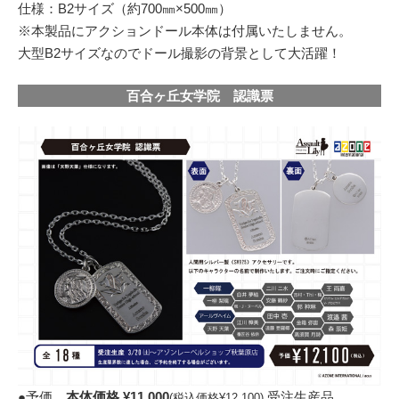
仕様：B2サイズ（約700㎜×500㎜）
※本製品にアクションドール本体は付属いたしません。
大型B2サイズなのでドール撮影の背景として大活躍！
百合ヶ丘女学院 認識票
●予価
本体価格 ¥11,000
受注生産品
(税込価格¥12,100)