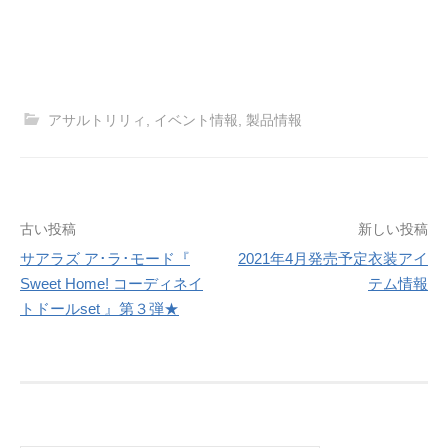
アサルトリリィ
,
イベント情報
,
製品情報
投
古い投稿
新しい投稿
サアラズ ア･ラ･モード『
2021年4月発売予定衣装アイ
稿
Sweet Home! コーディネイ
テム情報
ナ
トドールset 』第３弾★
ビ
ゲ
ー