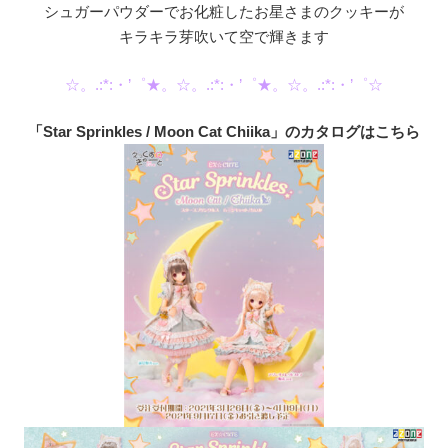
シュガーパウダーでお化粧したお星さまのクッキーが
キラキラ芽吹いて空で輝きます
☆。.:*:・’゜★。☆。.:*:・’゜★。☆。.:*:・’゜☆
「Star Sprinkles / Moon Cat Chiika」のカタログはこちら