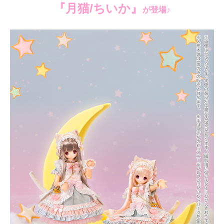
『月猫/ちいか』
が登場♪