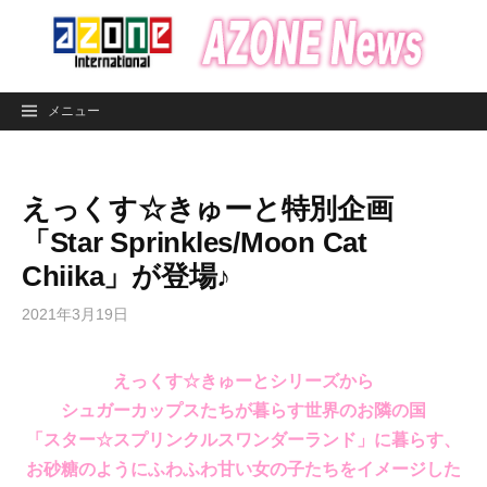
コ
ン
テ
ン
メニュー
ツ
へ
ス
えっくす☆きゅーと特別企画
キ
ッ
「Star Sprinkles/Moon Cat
プ
Chiika」が登場♪
2021年3月19日
えっくす☆きゅーとシリーズから
シュガーカップスたちが暮らす世界のお隣の国
「スター☆スプリンクルスワンダーランド」に暮らす、
お砂糖のようにふわふわ甘い女の子たちをイメージした