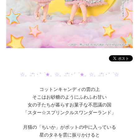
☆。.:*:・’゜★。☆。.:*:・’゜★。☆。.:*:・’゜☆
コットンキャンディの雲の上
そこはお砂糖のようにふわふわ甘い
女の子たちが暮らすお菓子な不思議の国
「スター☆スプリンクルスワンダーランド」
月猫の「ちいか」がポットの中に入っている
星のタネを雲に振りかけると