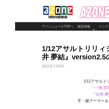
コ
ン
テ
ン
アゾンニュースTOPへ
製品情報
インフ
ツ
へ
ス
1/12アサルトリリ
キ
井 夢結』version2
ッ
プ
2021年7月8日
1/12アサル
「一柳 梨
「白井 
手・腰アーマーを