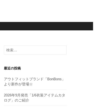
検
索:
最近の投稿
アウトフィットブランド「BonBons」
より新作が登場☆
2026年9月発売「1/6衣装アイテムカタ
ログ」のご紹介