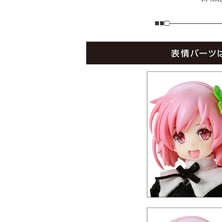
■■□――――――