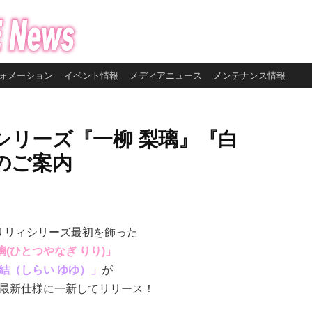
ォメーション
イベント情報
メディアニュース
メンテナンス情報
ィシリーズ『一柳 梨璃』『白
.5のご案内
トリリィシリーズ最初を飾った
璃(ひとつやなぎ りり)」
夢結（しらい ゆゆ）」
が
最新仕様に一新してリリース！