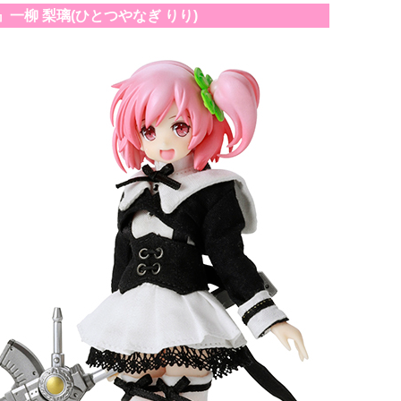
一柳 梨璃(ひとつやなぎ りり)