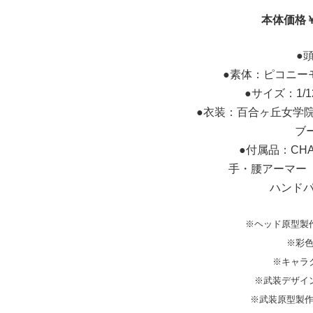
本体価格￥1
●
●素体：ピコニーモ
●サイズ：1/
●衣装：百合ヶ丘女学
ブ
●付属品：CHA
手・腰アーマー
ハンドパ
※ヘッド原型製作
※彩
※キャラ
※武装デザイ
※武装原型製