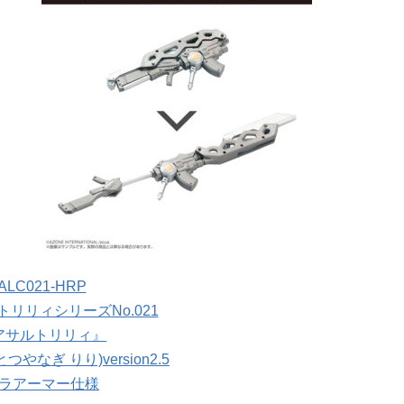
ALC021-HRP
ルトリリィシリーズNo.021
アサルトリリィ』
つやなぎ りり)version2.5
ラアーマー仕様