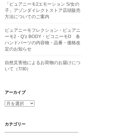
「ピュアニーモ2エモーション S/女の
子」アゾンダイレクトストア店頭販売
方法についてのご案内
ピュアニーモフレクション・ピュアニ
ーモ2・Q’z BODY・ピコニーモD 各
ハンドパーツの内容物・品番・価格改
定のお知らせ
自然災害他によるお荷物のお届けにつ
いて（7/30）
アーカイブ
ア
ー
カ
イ
カテゴリー
ブ