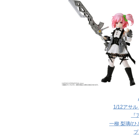
1/12アサ
『
一柳 梨璃(ひと
プ