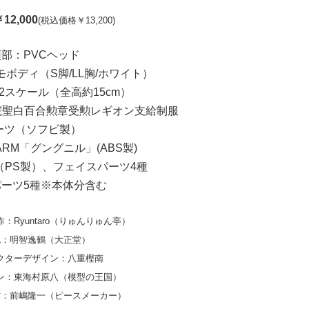
2,000
(税込価格￥13,200)
頭部：PVCヘッド
ボディ（S脚/LL胸/ホワイト）
12スケール（全高約15cm）
院聖白百合勲章受勲レギオン支給制服
ーツ（ソフビ製）
RM「グングニル」(ABS製)
（PS製）、フェイスパーツ4種
ーツ5種※本体分含む
：Ryuntaro（りゅんりゅん亭）
色：明智逸鶴（大正堂）
クターデザイン：八重樫南
ン：東海村原八（模型の王国）
作：前嶋隆一（ピースメーカー）