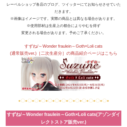
レーベルショップ各店のブログ、ツイッターにてお知らせさせていた
だきます。
※画像はイメージです。実際の商品とは異なる場合があります。
※使用部材は生産上の都合によりやむを得ず
変更される場合があります。予めご了承ください。
すずね/～Wonder fraulein～Goth×Loli cats
(通常販売ver.)［二次生産分］の
商品紹介ページはこちら
●〇●〇●〇●〇●〇●〇●〇●〇●〇●〇●〇●〇●〇●
すずね/～Wonder fraulein～Goth×Loli cats(アゾンダイ
レクトストア販売ver.)