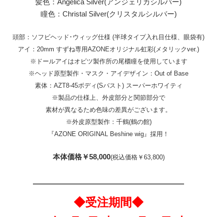
髪色：Angelica Silver(アンジェリカシルバー)
瞳色：Christal Silver(クリスタルシルバー)
頭部：ソフビヘッド･ウィッグ仕様 (半球タイプ入れ目仕様、眼袋有)
アイ：20mm すずね専用AZONEオリジナル虹彩(メタリックver.)
※ドールアイはオビツ製作所の尾櫃瞳を使用しています
※ヘッド原型製作・マスク・アイデザイン：Out of Base
素体：AZT8-45ボディ(Sバスト) スーパーホワイティ
※製品の仕様上、外皮部分と関節部分で
素材が異なるため色味の差異がございます。
※外皮原型製作：千鶴(鶴の館)
『AZONE ORIGINAL Beshine wig』採用！
本体価格￥58,000
(税込価格￥63,800)
—————————————
◆受注期間◆