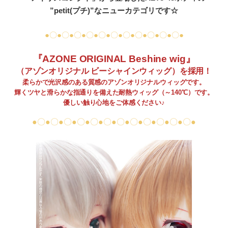
”petit(プチ)”なニューカテゴリです☆
●〇●〇●〇●〇●〇●〇●〇●〇●〇●〇●〇●
『AZONE ORIGINAL Beshine wig』
（アゾンオリジナル ビーシャインウィッグ）を採用！
柔らかで光沢感のある質感のアゾンオリジナルウィッグです。
輝くツヤと滑らかな指通りを備えた耐熱ウィッグ（～140℃）です。
優しい触り心地をご体感ください♪
●〇●〇●〇●〇●〇●〇●〇●〇●〇●〇●〇●〇●