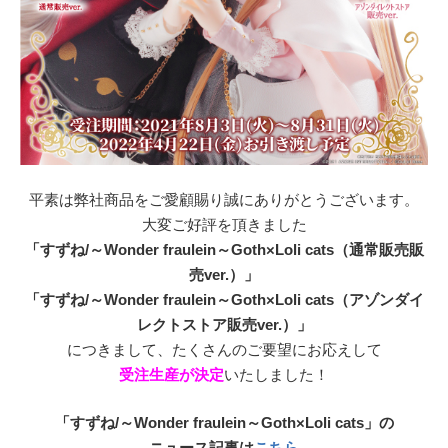
平素は弊社商品をご愛顧賜り誠にありがとうございます。
大変ご好評を頂きました
「すずね/～Wonder fraulein～Goth×Loli cats（通常販売販
売ver.）」
「すずね/～Wonder fraulein～Goth×Loli cats（アゾンダイ
レクトストア販売ver.）」
につきまして、たくさんのご要望にお応えして
受注生産が決定
いたしました！
「すずね/～Wonder fraulein～Goth×Loli cats」の
ニュース記事は
こちら