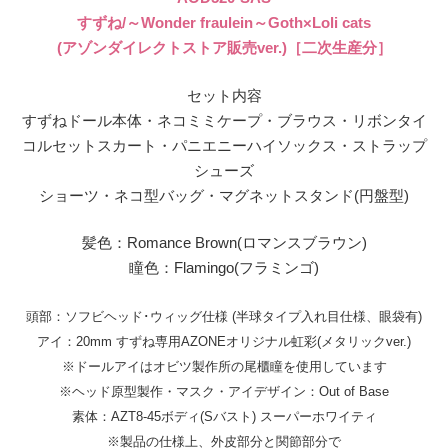
すずね/～Wonder fraulein～Goth×Loli cats
(アゾンダイレクトストア販売ver.)［二次生産分］
セット内容
すずねドール本体・ネコミミケープ・ブラウス・リボンタイ
コルセットスカート・パニエニーハイソックス・ストラップ
シューズ
ショーツ・ネコ型バッグ・マグネットスタンド(円盤型)
髪色：Romance Brown(ロマンスブラウン)
瞳色：Flamingo(フラミンゴ)
頭部：ソフビヘッド･ウィッグ仕様 (半球タイプ入れ目仕様、眼袋有)
アイ：20mm すずね専用AZONEオリジナル虹彩(メタリックver.)
※ドールアイはオビツ製作所の尾櫃瞳を使用しています
※ヘッド原型製作・マスク・アイデザイン：Out of Base
素体：AZT8-45ボディ(Sバスト) スーパーホワイティ
※製品の仕様上、外皮部分と関節部分で