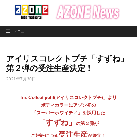
コ
ン
テ
ン
メニュー
ツ
へ
ス
アイリスコレクトプチ「すずね」
キ
ッ
第２弾の受注生産決定！
プ
2021年7月30日
Iris Collect petit(アイリスコレクトプチ)」より
ボディカラーにアゾン初の
「スーパーホワイティ」を採用した
「すずね」
の第２弾が
受注生産
ご好評につき
が決定！