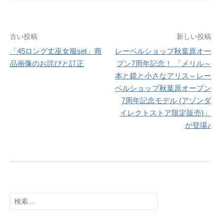
投
古い投稿
新しい投稿
「45ロング丈巫女服set」商
レーベルショップ秋葉原オー
稿
品画像のお詫びと訂正
プン7周年記念！ 「メリル～
ナ
本と鏡と小さなアリス～レー
ベルショップ秋葉原オープン
ビ
7周年記念モデル (アゾンダ
ゲ
イレクトストア限定販売)」
が登場♪
ー
シ
ョ
ン
検
索: