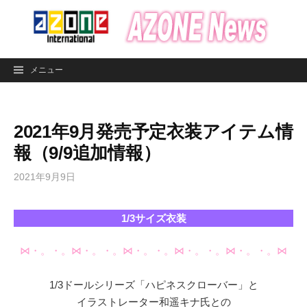
コ
ン
テ
ン
メニュー
ツ
へ
ス
2021年9月発売予定衣装アイテム情
キ
ッ
報（9/9追加情報）
プ
2021年9月9日
1/3サイズ衣装
⋈・。・。⋈・。・。⋈・。・。⋈・。・。⋈・。・。⋈
1/3ドールシリーズ「ハピネスクローバー」と
イラストレーター和遥キナ氏との