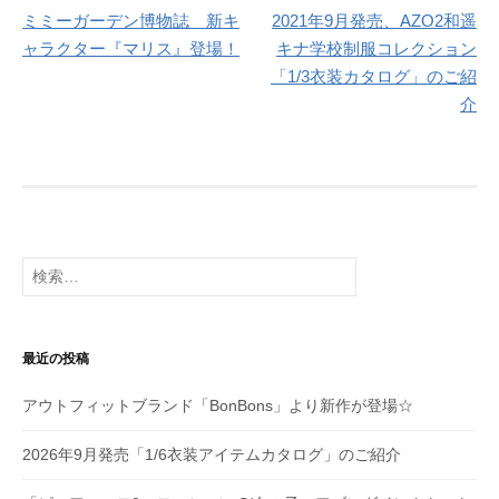
ミミーガーデン博物誌 新キ
2021年9月発売、AZO2和遥
稿
ャラクター『マリス』登場！
キナ学校制服コレクション
ナ
「1/3衣装カタログ」のご紹
介
ビ
ゲ
ー
シ
検
ョ
索:
ン
最近の投稿
アウトフィットブランド「BonBons」より新作が登場☆
2026年9月発売「1/6衣装アイテムカタログ」のご紹介