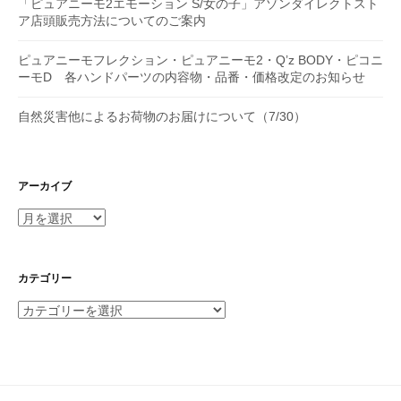
「ピュアニーモ2エモーション S/女の子」アゾンダイレクトスト
ア店頭販売方法についてのご案内
ピュアニーモフレクション・ピュアニーモ2・Q’z BODY・ピコニ
ーモD 各ハンドパーツの内容物・品番・価格改定のお知らせ
自然災害他によるお荷物のお届けについて（7/30）
アーカイブ
ア
ー
カ
イ
カテゴリー
ブ
カ
テ
ゴ
リ
ー