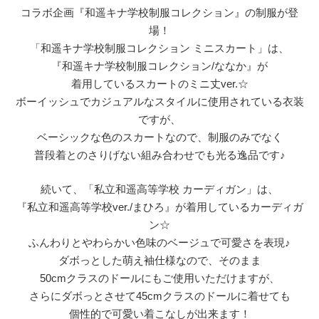
コラボ企画『和遥キナ学校制服コレクション』の制服が登
場！
「和遥キナ学校制服コレクション ミニスカート」は、
『和遥キナ学校制服コレクション/ななか』が
着用しているスカートのミニ丈ver.☆
ボーイッシュでカジュアルなスタイルに使用されている衣装
ですが、
ベーシックな色のスカートなので、制服のみでなく
普段着とのさりげない組み合わせでも光る逸品です♪
続いて、「私立和遥高等学校 カーディガン」は、
『私立和遥高等学校ver./まひろ』が着用しているカーディガ
ン☆
ふんわりとやわらかい色味のベージュで可愛さを表現♪
ダボっとした萌え袖仕様なので、そのまま
50cmクラスのドールにもご使用いただけますが、
さらにダボっとさせて45cmクラスのドールに着せても
個性的で可愛い着こなしが出来ます！