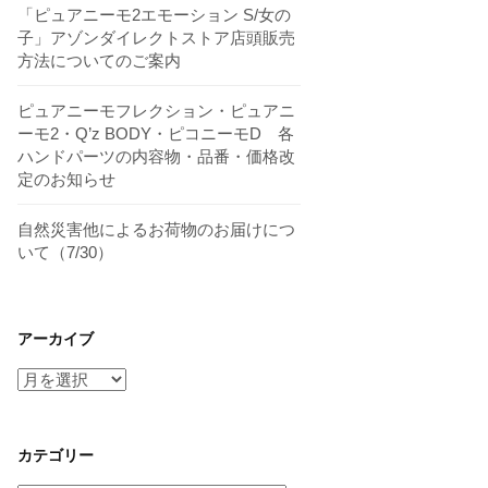
「ピュアニーモ2エモーション S/女の
子」アゾンダイレクトストア店頭販売
方法についてのご案内
ピュアニーモフレクション・ピュアニ
ーモ2・Q’z BODY・ピコニーモD 各
ハンドパーツの内容物・品番・価格改
定のお知らせ
自然災害他によるお荷物のお届けにつ
いて（7/30）
アーカイブ
ア
ー
カ
イ
カテゴリー
ブ