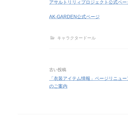
アサルトリリィプロジェクト公式ペー
AK-GARDEN公式ページ
キャラクタードール
投
古い投稿
「衣装アイテム情報」ページリニュー
稿
のご案内
ナ
ビ
ゲ