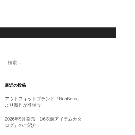
検
索:
最近の投稿
アウトフィットブランド「BonBons」
より新作が登場☆
2026年9月発売「1/6衣装アイテムカタ
ログ」のご紹介