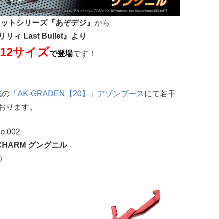
キットシリーズ『あぞデジ』
から
ィ Last Bullet』より
/12サイズ
で登場
です！
催の
「AK-GRADEN【20】」アゾンブース
にて若干
おります。
.002
2 CHARM グングニル
）