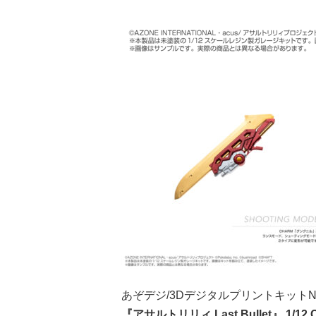
あぞデジ/3DデジタルプリントキットNo
『アサルトリリィ Last Bullet』 1/1