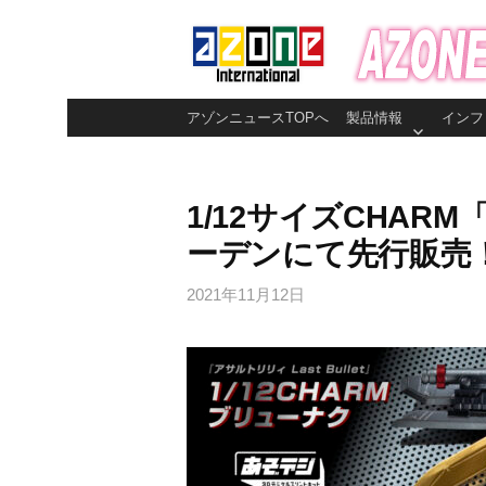
コ
ン
テ
ン
アゾンニュースTOPへ
製品情報
インフ
ツ
へ
ス
1/12サイズCHAR
キ
ーデンにて先行販売
ッ
プ
2021年11月12日