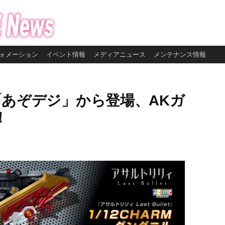
ォメーション
イベント情報
メディアニュース
メンテナンス情報
M「あぞデジ」から登場、AKガ
！