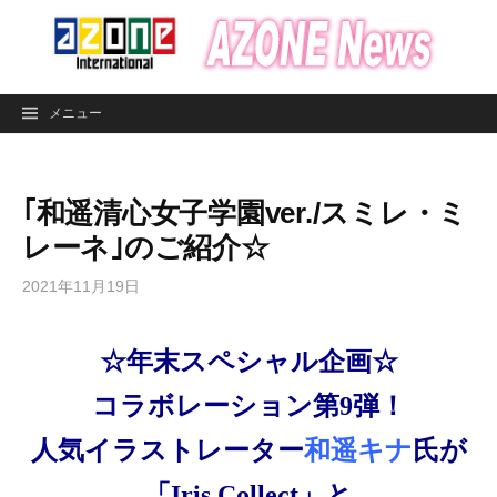
コ
ン
テ
ン
メニュー
ツ
へ
ス
｢和遥清心女子学園ver./スミレ・ミ
キ
ッ
レーネ｣のご紹介☆
プ
2021年11月19日
☆年末スペシャル企画☆
コラボレーション第9弾！
人気イラストレーター
和遥キナ
氏が
「Iris Collect」と