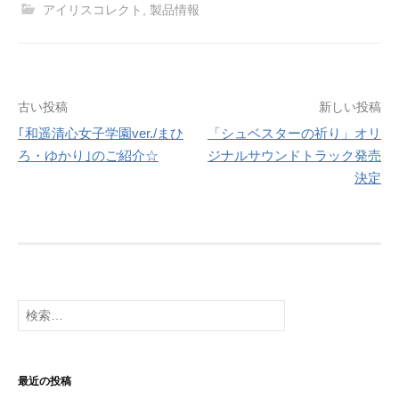
アイリスコレクト
,
製品情報
投
古い投稿
新しい投稿
｢和遥清心女子学園ver./まひ
「シュベスターの祈り」オリ
稿
ろ・ゆかり｣のご紹介☆
ジナルサウンドトラック発売
ナ
決定
ビ
ゲ
ー
シ
検
索:
ョ
ン
最近の投稿