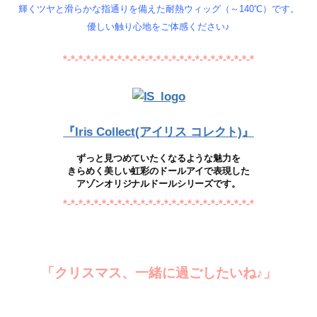
輝くツヤと滑らかな指通りを備えた耐熱ウィッグ（～140℃）です。
優しい触り心地をご体感ください♪
*-*-*-*-*-*-*-*-*-*-*-*-*-*-*-*-*-*-*-*-*-*-*-*-*
『Iris Collect(アイリス コレクト)』
ずっと見つめていたくなるような魅力を
きらめく美しい虹彩のドールアイで表現した
アゾンオリジナルドールシリーズです。
*-*-*-*-*-*-*-*-*-*-*-*-*-*-*-*-*-*-*-*-*-*-*-*-*
「クリスマス、一緒に過ごしたいね♪」