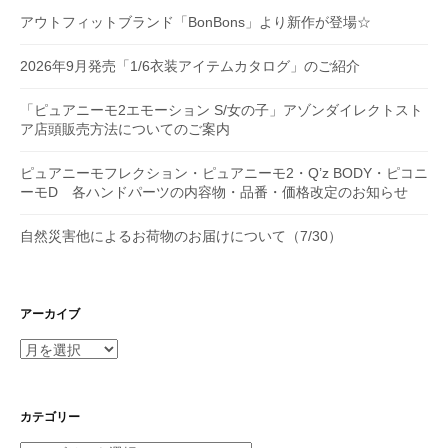
アウトフィットブランド「BonBons」より新作が登場☆
2026年9月発売「1/6衣装アイテムカタログ」のご紹介
「ピュアニーモ2エモーション S/女の子」アゾンダイレクトスト
ア店頭販売方法についてのご案内
ピュアニーモフレクション・ピュアニーモ2・Q’z BODY・ピコニ
ーモD 各ハンドパーツの内容物・品番・価格改定のお知らせ
自然災害他によるお荷物のお届けについて（7/30）
アーカイブ
ア
ー
カ
イ
カテゴリー
ブ