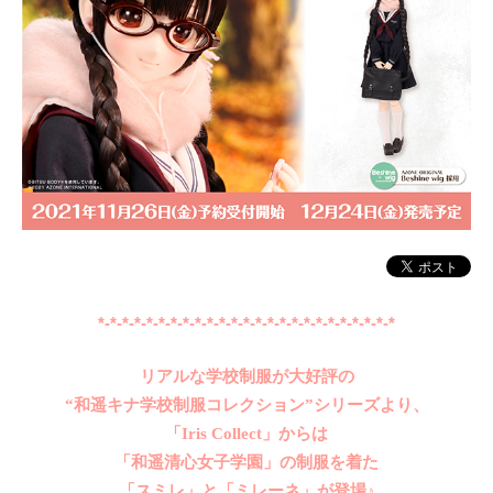
*-*-*-*-*-*-*-*-*-*-*-*-*-*-*-*-*-*-*-*-*-*-*-*-*
リアルな学校制服が大好評の
“和遥キナ学校制服コレクション”シリーズより、
「Iris Collect」からは
「和遥清心女子学園」の制服を着た
「スミレ」と「ミレーネ」が登場♪