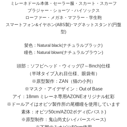
ミレーネドール本体・セーラー服・スカート・スカーフ
ブラジャー・ショーツ・ハイソックス
ローファー・メガネ・マフラー・学生鞄
スマートフォン&イヤホン(ABS製)･マグネットスタンド(円盤
型)
髪色：Natural black(ナチュラルブラック)
瞳色：Natural blown(ナチュラルブラウン)
頭部：ソフビヘッド・ウィッグ(7～8inch)仕様
（半球タイプ入れ目仕様、眼袋有）
※原型製作：ZAN（猫の小判）
※マスク・アイデザイン：Out of Base
アイ：18mm ミレーネ専用AZONEオリジナル虹彩
※ドールアイはオビツ製作所の尾櫃瞳を使用しています
素体：オビツ50cm/AZO2ボディ(Cバスト)
※原型制作：鬼山尚丈(ハイパースペース)