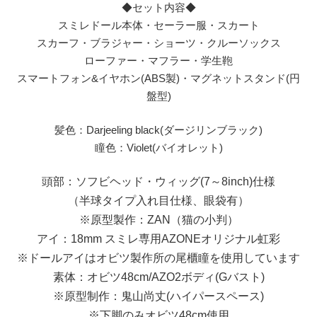
◆セット内容◆
スミレドール本体・セーラー服・スカート
スカーフ・ブラジャー・ショーツ・クルーソックス
ローファー・マフラー・学生鞄
スマートフォン&イヤホン(ABS製)・マグネットスタンド(円
盤型)
髪色：Darjeeling black(ダージリンブラック)
瞳色：Violet(バイオレット)
頭部：ソフビヘッド・ウィッグ(7～8inch)仕様
（半球タイプ入れ目仕様、眼袋有）
※原型製作：ZAN（猫の小判）
アイ：18mm スミレ専用AZONEオリジナル虹彩
※ドールアイはオビツ製作所の尾櫃瞳を使用しています
素体：オビツ48cm/AZO2ボディ(Gバスト)
※原型制作：鬼山尚丈(ハイパースペース)
※下脚のみオビツ48cm使用