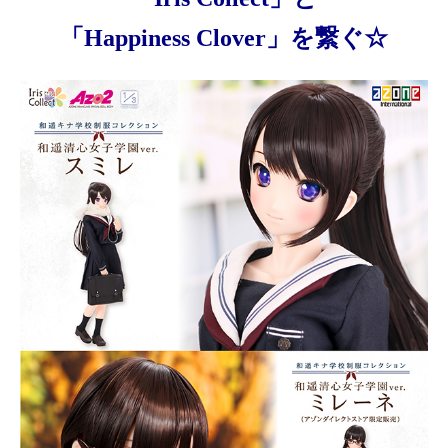
「Happiness Clover」を繋ぐ☆