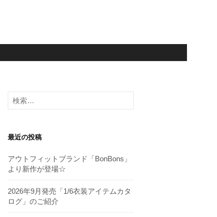
検
索:
最近の投稿
アウトフィットブランド「BonBons」
より新作が登場☆
2026年9月発売「1/6衣装アイテムカタ
ログ」のご紹介