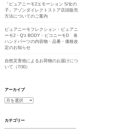
「ピュアニーモ2エモーション S/女の
子」アゾンダイレクトストア店頭販売
方法についてのご案内
ピュアニーモフレクション・ピュアニ
ーモ2・Q’z BODY・ピコニーモD 各
ハンドパーツの内容物・品番・価格改
定のお知らせ
自然災害他によるお荷物のお届けにつ
いて（7/30）
アーカイブ
ア
ー
カ
イ
カテゴリー
ブ