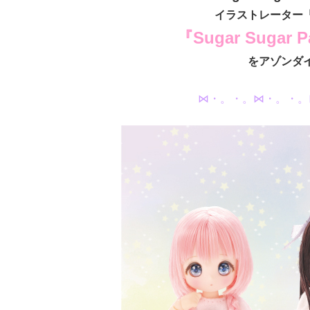
イラストレーター
『Sugar Suga
をアゾンダ
⋈・。・。⋈・。・。