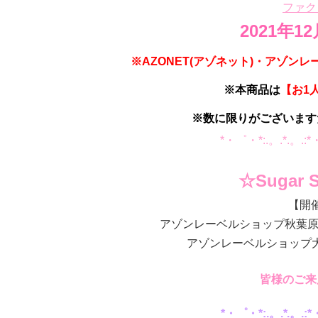
ファク
2021年1
※AZONET(アゾネット)・アゾ
※本商品は
【お1
※数に限りがございます
*・゜・*:.。.*.。.
☆Sugar S
【開
アゾンレーベルショップ秋葉原：20
アゾンレーベルショップ大阪：
皆様のご来
*・゜・*:.。.*.。.