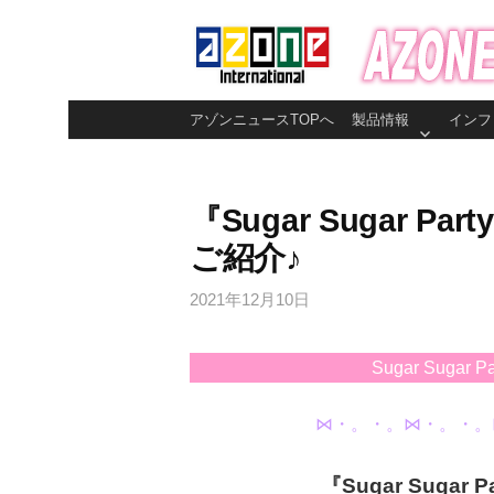
コ
ン
テ
ン
アゾンニュースTOPへ
製品情報
インフ
ツ
へ
ス
『Sugar Sugar P
キ
ご紹介♪
ッ
プ
2021年12月10日
Sugar Suga
⋈・。・。⋈・。・。
『Sugar Sugar P