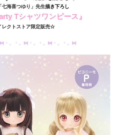
「七海喜つゆり」先生
描き下ろし
r Party Tシャツワンピース』
イレクトストア限定販売☆
⋈・。・。⋈・。・。⋈・。・。⋈