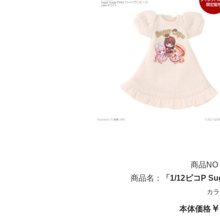
商品NO：
商品名：
「1/12ピコP Su
カラ
￥
本体価格