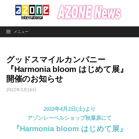
コ
ン
テ
ン
メニュー
ツ
へ
ス
グッドスマイルカンパニー
キ
ッ
『Harmonia bloom はじめて展』
プ
開催のお知らせ
2022年3月16日
2022年4月2日(土)より
アゾンレーベルショップ秋葉原にて
『Harmonia bloom はじめて展』