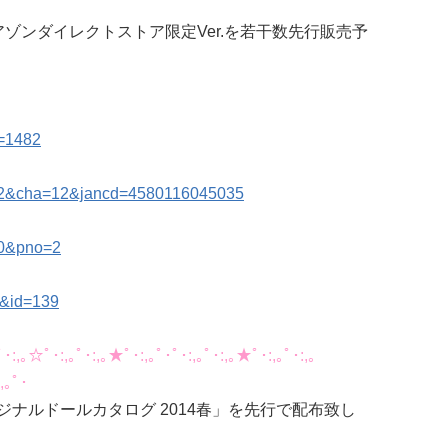
アゾンダイレクトストア限定Ver.を若干数先行販売予
p=1482
r202&cha=12&jancd=4580116045035
500&pno=2
00&id=139
ﾟ･:,｡☆ﾟ･:,｡ﾟ･:,｡★ﾟ･:,｡ﾟ･ﾟ･:,｡ﾟ･:,｡★ﾟ･:,｡ﾟ･:,｡
,｡ﾟ･
ナルドールカタログ 2014春」を先行で配布致し