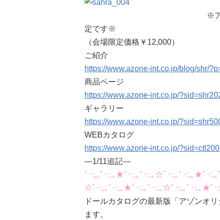
※
定です※
（会場限定価格￥12,000）
ご紹介
https://www.azone-int.co.jp/blog/shr/?
商品ページ
https://www.azone-int.co.jp/?sid=sh
ギャラリー
https://www.azone-int.co.jp/?sid=shr
WEBカタログ
https://www.azone-int.co.jp/?sid=ctl2
—1/11追記—
ﾟ･:,｡ﾟ･:,｡★ﾟ･:,｡ﾟ･:,｡☆ﾟ･:,｡ﾟ･:,｡★ﾟ･:,｡
☆ﾟ･:,｡ﾟ･:,｡★ﾟ･:,｡ﾟ･:,｡☆ﾟ･:,｡ﾟ･:,｡★ﾟ･:
ドールカタログの最新版「アゾンオリジ
ます。