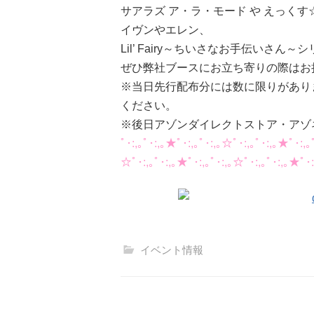
サアラズ ア・ラ・モード や えっく
イヴンやエレン、
Lil’ Fairy～ちいさなお手伝いさ
ぜひ弊社ブースにお立ち寄りの際はお
※当日先行配布分には数に限りがあり
ください。
※後日アゾンダイレクトストア・アゾ
ﾟ･:,｡ﾟ･:,｡★ﾟ･:,｡ﾟ･:,｡☆ﾟ･:,｡ﾟ･:,｡★ﾟ･:,｡
☆ﾟ･:,｡ﾟ･:,｡★ﾟ･:,｡ﾟ･:,｡☆ﾟ･:,｡ﾟ･:,｡★ﾟ･:
イベント情報