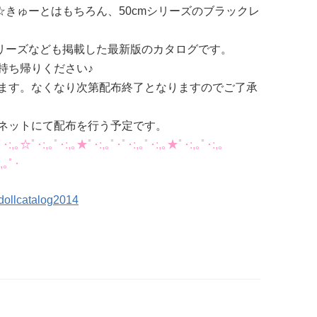
す☆きゅーとはもちろん、50cmシリーズのブラックレ
ん～シリーズなども掲載した最新版のカタログです。
持ち帰りください♪
ます。なくなり次第配布終了となりますのでご了承
ネットにて配布を行う予定です。
ﾟ･:,｡☆ﾟ･:,｡ﾟ･:,｡★ﾟ･:,｡ﾟ･ﾟ･:,｡ﾟ･:,｡★ﾟ･:,｡ﾟ･:,｡
,｡ﾟ･