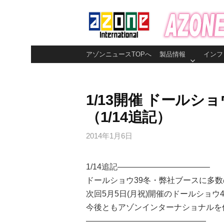
コ
ン
テ
ン
アゾンニュースTOPへ
製品情報
インフ
ツ
へ
ス
1/13開催 ドール
キ
（1/14追記）
ッ
プ
2014年1月6日
1/14追記———————————–
ドールショウ39冬・弊社ブースに多
次回5月5日(月祝)開催のドールショウ
今後ともアゾンインターナショナルを
———————————————