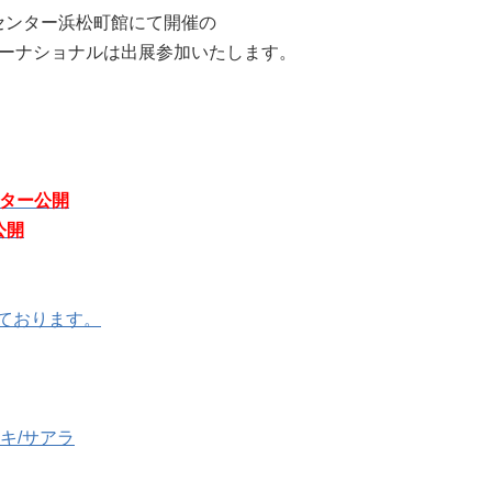
貿易センター浜松町館にて開催の
ーナショナルは出展参加いたします。
クター公開
公開
ております。
キ/サアラ