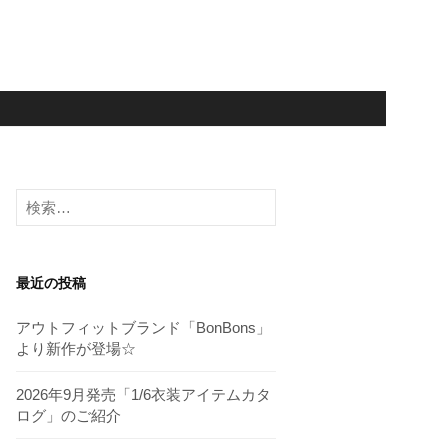
検
索:
最近の投稿
アウトフィットブランド「BonBons」
より新作が登場☆
2026年9月発売「1/6衣装アイテムカタ
ログ」のご紹介