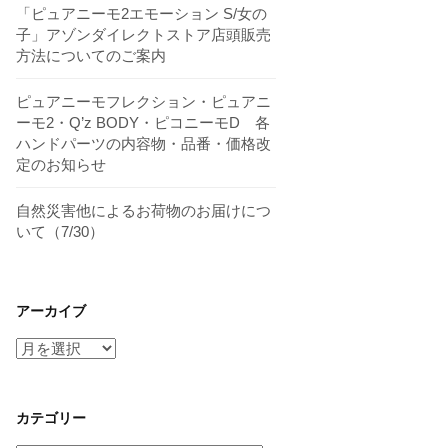
「ピュアニーモ2エモーション S/女の
子」アゾンダイレクトストア店頭販売
方法についてのご案内
ピュアニーモフレクション・ピュアニ
ーモ2・Q’z BODY・ピコニーモD 各
ハンドパーツの内容物・品番・価格改
定のお知らせ
自然災害他によるお荷物のお届けにつ
いて（7/30）
アーカイブ
ア
ー
カ
イ
カテゴリー
ブ