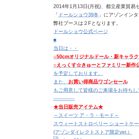
2014年1月13日(月祝)、都立産業
「
ドールショウ39冬
」にアゾンインタ
弊社ブースは２Fとなります。
ドールショウ公式ページ
■
当日は・・
○
50cmオリジナルドール・新キャラ
○
えっくす☆きゅーとファミリー新作
を予定しております。
また、
お買い得商品ワゴンセール
もご用意して皆様のご来場をお待ちし
————-
★当日販売アイテム★
～スイーツ ア・ラ・モード～
スウィートストロベリー ショートケー
(アゾンダイレクトストア限定ver.）