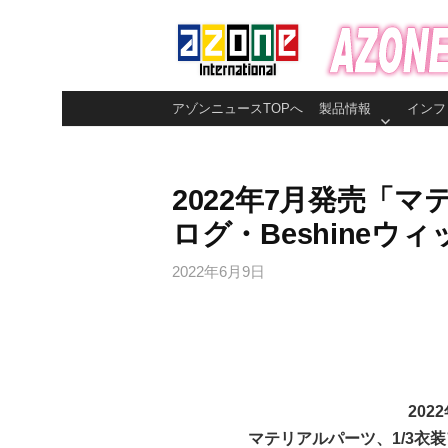
コ
ン
テ
ン
アゾンニュースTOPへ
製品情報
インフ
ツ
へ
ス
2022年7月発売「マ
キ
ログ・Beshineウ
ッ
プ
2022年6月9日
202
マテリアルパーツ、1/3衣装ア