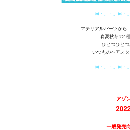
⋈・。・。⋈・
マテリアルパーツから
春夏秋冬の4
ひとつひとつ
いつものヘアスタ
⋈・。・。⋈・
——————
アゾ
202
——————
一般発売