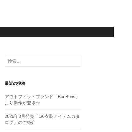
検
索:
最近の投稿
アウトフィットブランド「BonBons」
より新作が登場☆
2026年9月発売「1/6衣装アイテムカタ
ログ」のご紹介