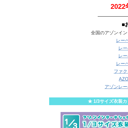
202
——————
■
全国のアゾンイン
レー
レー
レー
レー
ファク
AZ
アゾンレー
★ 1/3サイズ衣装