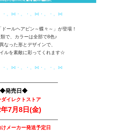
。・。⋈・。・。⋈・。・。⋈
「ドールヘアピン～蝶々～」が登場！
種類で、カラーは全部で8色♪
異なった形とデザインで、
イルを素敵に彩ってくれます☆
。・。⋈・。・。⋈・。・。⋈
—————————————
◆発売日◆
ンダイレクトストア
2年7月8日(金)
—————————————
向けメーカー発送予定日