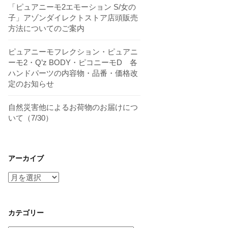
「ピュアニーモ2エモーション S/女の
子」アゾンダイレクトストア店頭販売
方法についてのご案内
ピュアニーモフレクション・ピュアニ
ーモ2・Q’z BODY・ピコニーモD 各
ハンドパーツの内容物・品番・価格改
定のお知らせ
自然災害他によるお荷物のお届けにつ
いて（7/30）
アーカイブ
ア
ー
カ
イ
カテゴリー
ブ