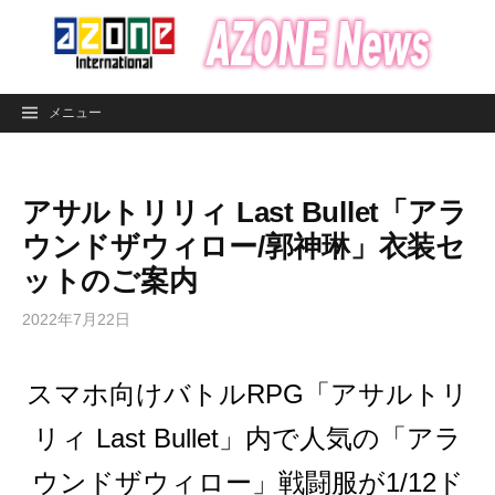
コ
ン
テ
ン
メニュー
ツ
へ
ス
アサルトリリィ Last Bullet「アラ
キ
ッ
ウンドザウィロー/郭神琳」衣装セ
プ
ットのご案内
2022年7月22日
スマホ向けバトルRPG「アサルトリ
リィ Last Bullet」内で人気の
「アラ
ウンドザウィロー」戦闘服が1/12ド