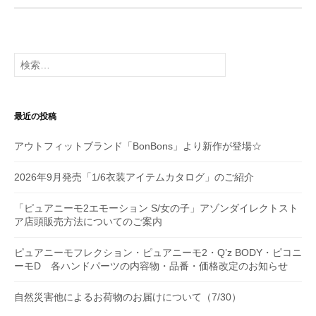
ゲ
ー
検
シ
索:
ョ
最近の投稿
ン
アウトフィットブランド「BonBons」より新作が登場☆
2026年9月発売「1/6衣装アイテムカタログ」のご紹介
「ピュアニーモ2エモーション S/女の子」アゾンダイレクトスト
ア店頭販売方法についてのご案内
ピュアニーモフレクション・ピュアニーモ2・Q’z BODY・ピコニ
ーモD 各ハンドパーツの内容物・品番・価格改定のお知らせ
自然災害他によるお荷物のお届けについて（7/30）