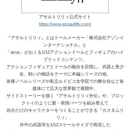
アサルトリリィ公式サイト
https://www.assaultlily.com/
『アサルトリリィ』とはドールメーカー「株式会社アゾンイ
ンターナショナル」と
「acus」がおくる1/12アクションドールとフィギュアのハイ
ブリッドコンテンツ。
アクションフィギュアとドールの融合を目指し、武器と美少
女、戦いの物語をテーマに本編シリーズの他、
各種ノベルシリーズや私立ルドビコ女学院での舞台化など各
媒体にて広大な世界観で展開中。
サイドストーリーを描く『アサルトリリィ外伝』や、ブロッ
クトイのように髪・表情パーツを組み替えて
自分だけのキャラクターをつくることができる『カスタムリ
リィ』、
作中の武器等を1/12スケールサイズで再現した