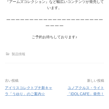
『アームズコレクション』など幅広いコンテンツが発売して
います。
— — — — — — — — — — — — — — — — — — — — —
— — — —
ご予約お待ちしております♪
製品情報
投
古い投稿
新しい投稿
アイリスコレクトプチ新キャ
ユノアクルス・ライト
稿
ラ「うゆり」のご案内☆
「IDOL CAFE」発売！
ナ
ビ