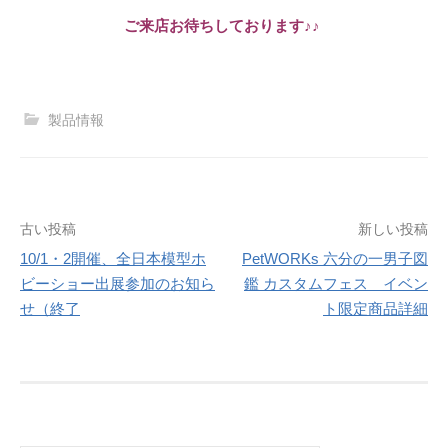
ご来店お待ちしております♪♪
製品情報
投
古い投稿
新しい投稿
10/1・2開催、全日本模型ホ
PetWORKs 六分の一男子図
稿
ビーショー出展参加のお知ら
鑑 カスタムフェス イベン
ナ
せ（終了
ト限定商品詳細
ビ
ゲ
ー