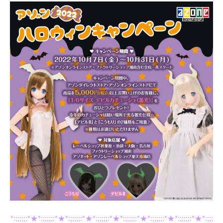
*:;;;;;:*★*:;;;;;:*★*:;;;;;:*★*:;;;;;:*★*:;;;;;:*★*:;;;;;:*★*:;;;;;:*★*:;;;