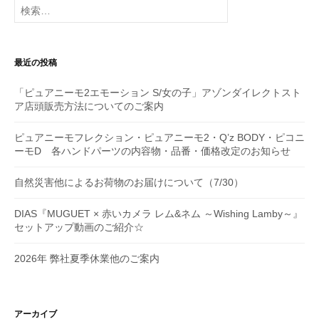
シ
検
索:
ョ
ン
最近の投稿
「ピュアニーモ2エモーション S/女の子」アゾンダイレクトスト
ア店頭販売方法についてのご案内
ピュアニーモフレクション・ピュアニーモ2・Q’z BODY・ピコニ
ーモD 各ハンドパーツの内容物・品番・価格改定のお知らせ
自然災害他によるお荷物のお届けについて（7/30）
DIAS『MUGUET × 赤いカメラ レム&ネム ～Wishing Lamby～』
セットアップ動画のご紹介☆
2026年 弊社夏季休業他のご案内
アーカイブ