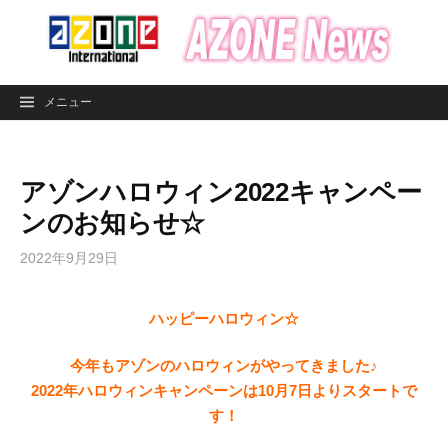
コ
ン
テ
ン
メニュー
ツ
へ
ス
アゾンハロウィン2022キャンペー
キ
ッ
ンのお知らせ☆
プ
2022年9月29日
ハッピーハロウィン☆
今年もアゾンのハロウィンがやってきました♪
2022年ハロウィンキャンペーンは10月7日よりスタートで
す！