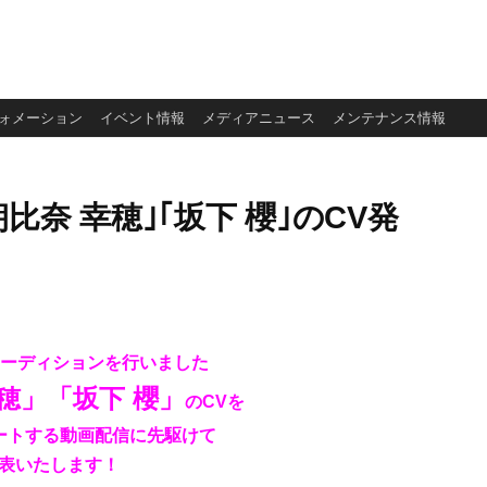
ォメーション
イベント情報
メディアニュース
メンテナンス情報
｢朝比奈 幸穂｣｢坂下 櫻｣のCV発
にオーディションを行いました
穂」「坂下 櫻」
の
CVを
タートする動画配信に先駆けて
表いたします！