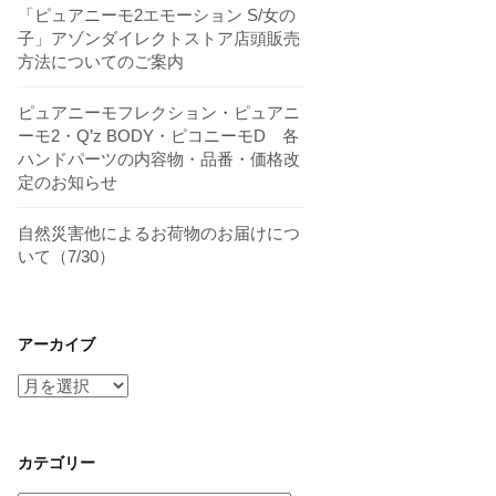
「ピュアニーモ2エモーション S/女の
子」アゾンダイレクトストア店頭販売
方法についてのご案内
ピュアニーモフレクション・ピュアニ
ーモ2・Q’z BODY・ピコニーモD 各
ハンドパーツの内容物・品番・価格改
定のお知らせ
自然災害他によるお荷物のお届けにつ
いて（7/30）
アーカイブ
ア
ー
カ
イ
カテゴリー
ブ