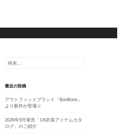
検
索:
最近の投稿
アウトフィットブランド「BonBons」
より新作が登場☆
2026年9月発売「1/6衣装アイテムカタ
ログ」のご紹介