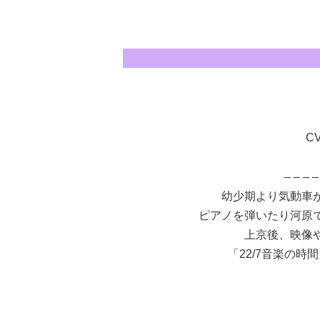
CV
– – – –
幼少期より気動車
ピアノを弾いたり河原
上京後、映像
「22/7音楽の