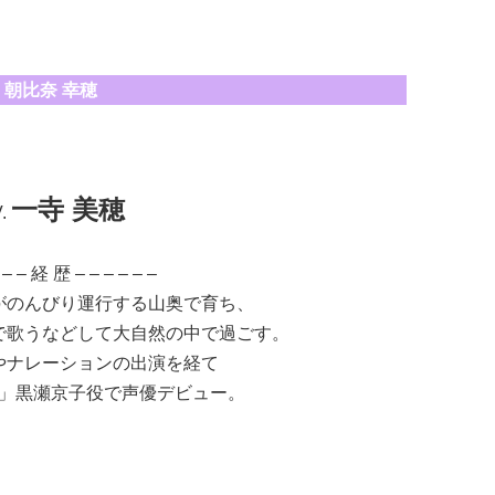
朝比奈 幸穂
一寺 美穂
.
 – – 経 歴 – – – – – –
がのんびり運行する山奥で育ち、
で歌うなどして大自然の中で過ごす。
やナレーションの出演を経て
時間」黒瀬京子役で声優デビュー。