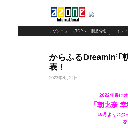
コ
ン
テ
ン
アゾンニュースTOPへ
製品情報
インフ
ツ
へ
ス
からふるDreamin’
キ
表！
ッ
プ
2022年9月22日
2022年春
「朝比奈 幸
10月よりス
発