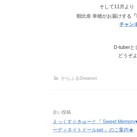
そして11月より
朝比奈 幸穂がお届けする
「
チャン
D-tub
どうぞよ
からふるDreamin'
投
古い投稿
えっくす☆きゅーと『 Sweet Memory
稿
ーディネイトドールset 』のご案内★