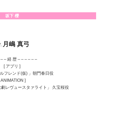
坂下 櫻
月嶋 真弓
.
 – – 経 歴 – – – – – –
[ アプリ ]
ルフレンド(仮) 」朝門春日役
[ ANIMATION ]
劇レヴュースタァライト」 久宝桜役