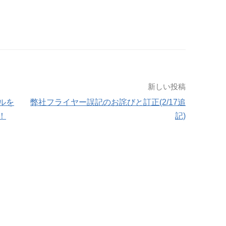
新しい投稿
ルを
弊社フライヤー誤記のお詫びと訂正(2/17追
！
記)