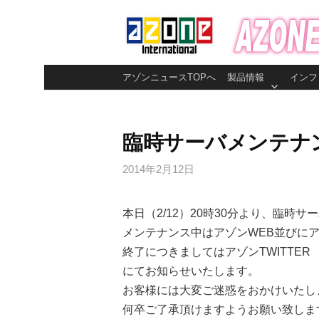
コ
ン
テ
ン
アゾンニュースTOPへ
製品情報
インフ
ツ
へ
ス
臨時サーバメンテナ
キ
ッ
2014年2月12日
プ
本日（2/12）20時30分より、臨時
メンテナンス中はアゾンWEB並びに
終了につきましてはアゾンTWITTE
にてお知らせいたします。
お客様には大変ご迷惑をおかけいたし
何卒ご了承頂けますようお願い致しま