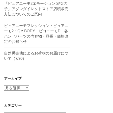
「ピュアニーモ2エモーション S/女の
子」アゾンダイレクトストア店頭販売
方法についてのご案内
ピュアニーモフレクション・ピュアニ
ーモ2・Q’z BODY・ピコニーモD 各
ハンドパーツの内容物・品番・価格改
定のお知らせ
自然災害他によるお荷物のお届けにつ
いて（7/30）
アーカイブ
ア
ー
カ
イ
カテゴリー
ブ