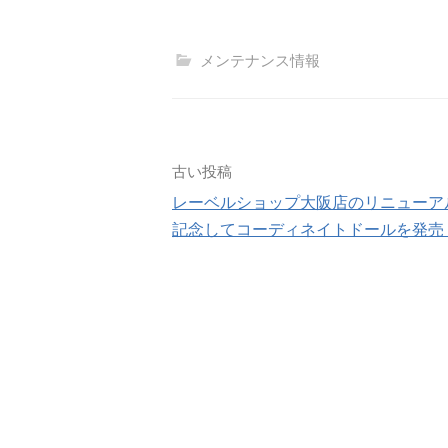
メンテナンス情報
投
古い投稿
レーベルショップ大阪店のリニューア
稿
記念してコーディネイトドールを発売
ナ
ビ
ゲ
ー
シ