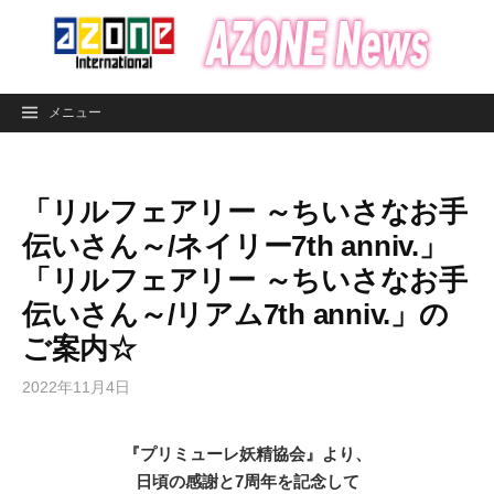
コ
ン
テ
ン
メニュー
ツ
へ
ス
「リルフェアリー ～ちいさなお手
キ
ッ
伝いさん～/ネイリー7th anniv.」
プ
「リルフェアリー ～ちいさなお手
伝いさん～/リアム7th anniv.」の
ご案内☆
2022年11月4日
『プリミューレ妖精協会』より、
日頃の感謝と7周年を記念して