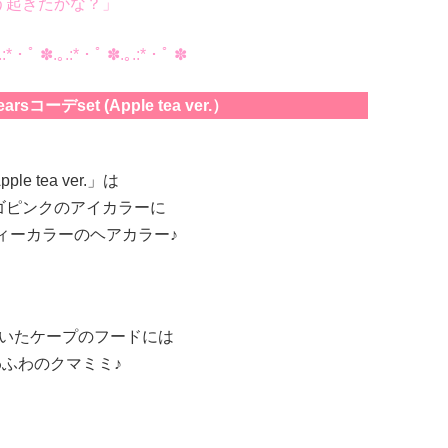
う起きたかな？」
.:*・ﾟ ✽.｡.:*・ﾟ ✽.｡.:*・ﾟ ✽
rsコーデset (Apple tea ver.）
ple tea ver.」は
ゴピンクのアイカラーに
ィーカラーのヘアカラー♪
いたケープのフードには
わふわのクマミミ♪