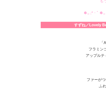
も
✽.｡.:*・ﾟ ✽.｡
すずね／Lovely Bea
「Ap
フラミン
アップルテ
ファーがつ
ふ