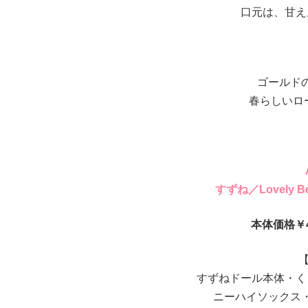
口元は、甘え
ゴールド
春らしいロ
すずね／Lovely Bea
本体価格￥49
【
すずねドール本体・く
ニーハイソックス