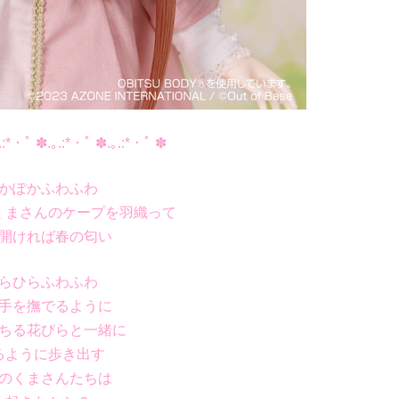
.:*・ﾟ ✽.｡.:*・ﾟ ✽.｡.:*・ﾟ ✽
かぽかふわふわ
くまさんのケープを羽織って
開ければ春の匂い
らひらふわふわ
手を撫でるように
ちる花びらと一緒に
るように歩き出す
のくまさんたちは