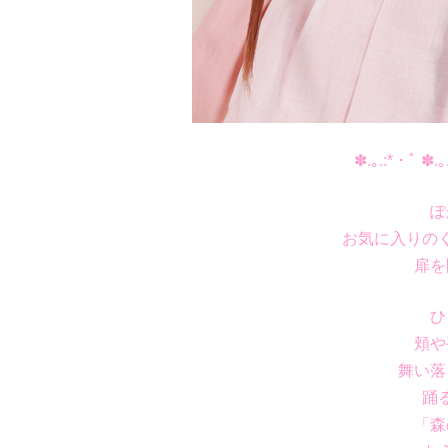
✽.｡.:*・ﾟ ✽.｡
ぽ
お気に入りの
扉を
ひ
頬や
舞い落
踊
「森