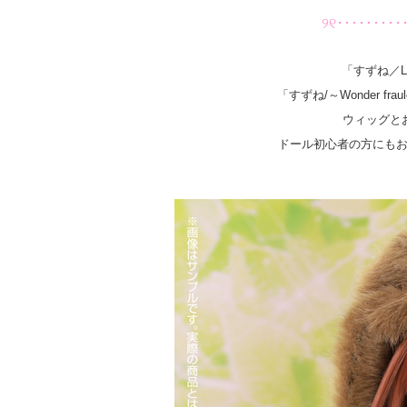
୨୧･････････
「すずね／Lo
「すずね/～Wonder fraul
ウィッグと
ドール初心者の方にも