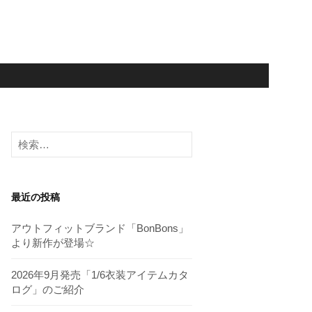
検
索:
最近の投稿
アウトフィットブランド「BonBons」
より新作が登場☆
2026年9月発売「1/6衣装アイテムカタ
ログ」のご紹介