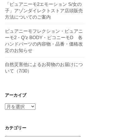
「ピュアニーモ2エモーション S/女の
子」アゾンダイレクトストア店頭販売
方法についてのご案内
ピュアニーモフレクション・ピュアニ
ーモ2・Q’z BODY・ピコニーモD 各
ハンドパーツの内容物・品番・価格改
定のお知らせ
自然災害他によるお荷物のお届けにつ
いて（7/30）
アーカイブ
ア
ー
カ
イ
カテゴリー
ブ