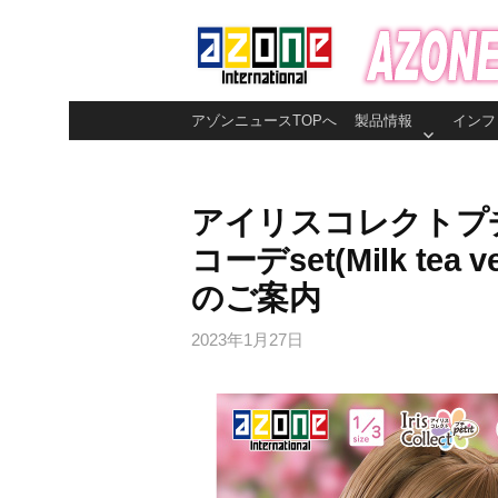
コ
ン
テ
ン
アゾンニュースTOPへ
製品情報
インフ
ツ
へ
ス
アイリスコレクトプチ『す
キ
コーデset(Milk tea v
ッ
プ
のご案内
2023年1月27日