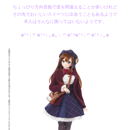
ちょっぴり方向音痴で道を間違えることが多いけれど
その先でおいしいスイーツに出会うこともあるようで
本人はそんなに困ってはいないようです。
✲ﾟ*：*ﾟ✲ﾟ*：｡✲｡： *ﾟ✲ﾟ*✲ﾟ*：*ﾟ✲ﾟ*：｡✲