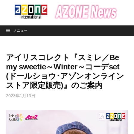
コ
ン
テ
ン
メニュー
ツ
へ
ス
アイリスコレクト『スミレ／Be
キ
ッ
my sweetie～Winter～コーデset
プ
(ドールショウ･アゾンオンライン
ストア限定販売)』のご案内
2023年1月13日