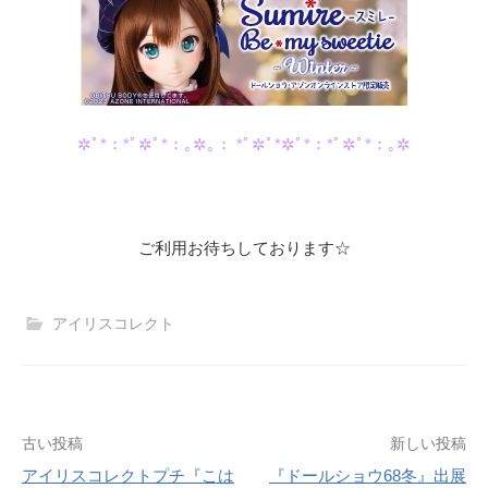
✲ﾟ*：*ﾟ✲ﾟ*：｡✲｡： *ﾟ✲ﾟ*✲ﾟ*：*ﾟ✲ﾟ*：｡✲
ご利用お待ちしております☆
アイリスコレクト
投
古い投稿
新しい投稿
アイリスコレクトプチ『こは
『ドールショウ68冬』出展