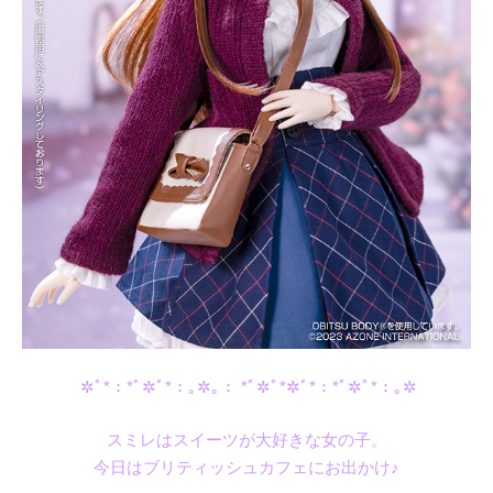
✲ﾟ*：*ﾟ✲ﾟ*：｡✲｡： *ﾟ✲ﾟ*✲ﾟ*：*ﾟ✲ﾟ*：｡✲
スミレはスイーツが大好きな女の子。
今日はブリティッシュカフェにお出かけ♪