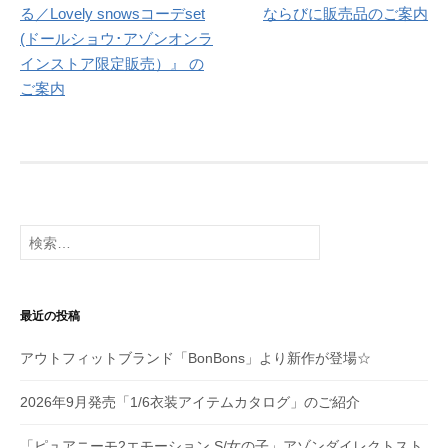
稿
る／Lovely snowsコーデset
ならびに販売品のご案内
ナ
(ドールショウ･アゾンオンラ
インストア限定販売）』 の
ビ
ご案内
ゲ
ー
シ
ョ
検
ン
索:
最近の投稿
アウトフィットブランド「BonBons」より新作が登場☆
2026年9月発売「1/6衣装アイテムカタログ」のご紹介
「ピュアニーモ2エモーション S/女の子」アゾンダイレクトスト