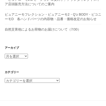
ア店頭販売方法についてのご案内
ピュアニーモフレクション・ピュアニーモ2・Q’z BODY・ピコニ
ーモD 各ハンドパーツの内容物・品番・価格改定のお知らせ
自然災害他によるお荷物のお届けについて（7/30）
アーカイブ
ア
ー
カ
イ
カテゴリー
ブ
カ
テ
ゴ
リ
ー