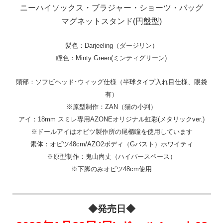
ニーハイソックス・ブラジャー・ショーツ・バッグ
マグネットスタンド(円盤型)
髪色：Darjeeling（ダージリン）
瞳色：Minty Green(ミンティグリーン)
頭部：ソフビヘッド･ウィッグ仕様（半球タイプ入れ目仕様、眼袋
有）
※原型制作：ZAN（猫の小判）
アイ：18mm スミレ専用AZONEオリジナル虹彩(メタリックver.)
※ドールアイはオビツ製作所の尾櫃瞳を使用しています
素体：オビツ48cm/AZO2ボディ（Gバスト）ホワイティ
※原型制作：鬼山尚丈（ハイパースペース）
※下脚のみオビツ48cm使用
—————————————————————
◆発売日◆