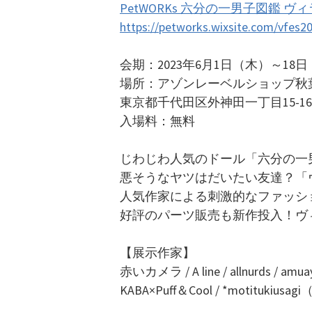
PetWORKs 六分の一男子図鑑 ヴ
https://petworks.wixsite.com/vfes2
会期：2023年6月1日（木）～18日（日
場所：アゾンレーベルショップ秋
東京都千代田区外神田一丁目15-1
入場料：無料
じわじわ人気のドール「六分の一
悪そうなヤツはだいたい友達？「
人気作家による刺激的なファッシ
好評のパーツ販売も新作投入！ヴ
【展示作家】
赤いカメラ / A line / allnurds / amuaya
KABA×Puff＆Cool / *motitu