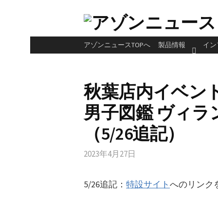
コ
ン
テ
アゾンニュースTOPへ
製品情報
イン
ン
ツ
へ
秋葉店内イベント「
ス
キ
男子図鑑 ヴィラ
ッ
プ
（5/26追記）
2023年4月27日
5/26追記：
特設サイト
へのリンク