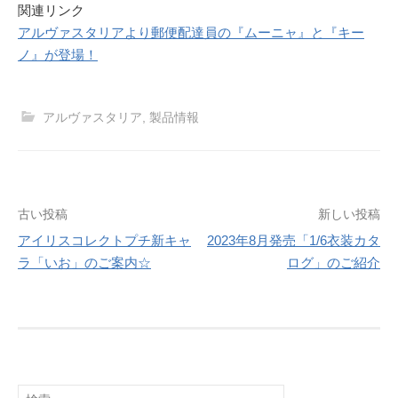
関連リンク
アルヴァスタリアより郵便配達員の『ムーニャ』と『キー
ノ』が登場！
アルヴァスタリア
,
製品情報
投
古い投稿
新しい投稿
アイリスコレクトプチ新キャ
2023年8月発売「1/6衣装カタ
稿
ラ「いお」のご案内☆
ログ」のご紹介
ナ
ビ
ゲ
ー
検