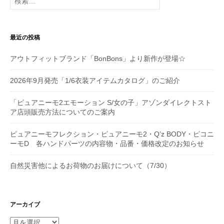
シ
索:
ョ
最近の投稿
ン
アウトフィットブランド「BonBons」より新作が登場☆
2026年9月発売「1/6衣装アイテムカタログ」のご紹介
「ピュアニーモ2エモーション S/女の子」アゾンダイレクトスト
ア店頭販売方法についてのご案内
ピュアニーモフレクション・ピュアニーモ2・Q’z BODY・ピコニ
ーモD 各ハンドパーツの内容物・品番・価格改定のお知らせ
自然災害他によるお荷物のお届けについて（7/30）
アーカイブ
ア