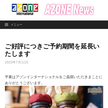
コ
ン
テ
ン
メニュー
ツ
へ
ス
ご好評につきご予約期間を延長い
キ
ッ
たします
プ
2023年7月11日
平素はアゾンインターナショナルをご贔屓いただきまことに
ありがとうございます。