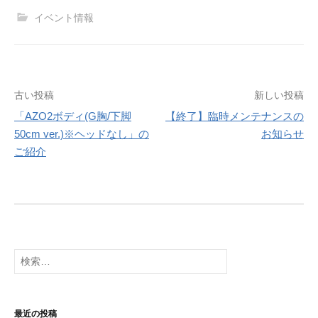
イベント情報
投
古い投稿
新しい投稿
「AZO2ボディ(G胸/下脚
【終了】臨時メンテナンスの
稿
50cm ver.)※ヘッドなし」の
お知らせ
ナ
ご紹介
ビ
ゲ
ー
シ
検
索:
ョ
ン
最近の投稿