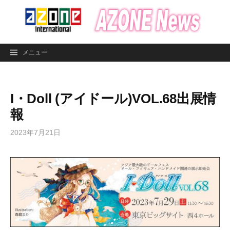
コ
ン
テ
ン
メニュー
ツ
へ
ス
I・Doll (アイドール)VOL.68出展情
キ
ッ
報
プ
2023年7月21日