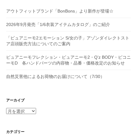
アウトフィットブランド「BonBons」より新作が登場☆
2026年9月発売「1/6衣装アイテムカタログ」のご紹介
「ピュアニーモ2エモーション S/女の子」アゾンダイレクトスト
ア店頭販売方法についてのご案内
ピュアニーモフレクション・ピュアニーモ2・Q’z BODY・ピコニ
ーモD 各ハンドパーツの内容物・品番・価格改定のお知らせ
自然災害他によるお荷物のお届けについて（7/30）
アーカイブ
ア
ー
カ
イ
カテゴリー