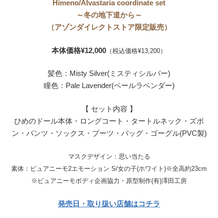
Himeno/Alvastaria coordinate set
～冬の地下道から～
（アゾンダイレクトストア限定販売）
本体価格¥12,000
（税込価格¥13,200）
髪色：Misty Silver(ミスティシルバー)
瞳色：Pale Lavender(ペールラベンダー)
【 セット内容 】
ひめのドール本体・ロングコート・タートルネック・ズボ
ン・パンツ・ソックス・ブーツ・バッグ・ゴーグル(PVC製)
マスクデザイン：思い当たる
素体：ピュアニーモ2エモーション S/女の子(ホワイト)※全高約23cm
※ピュアニーモボディ企画協力・原型制作(有)澤田工房
発売日・取り扱い店舗はコチラ