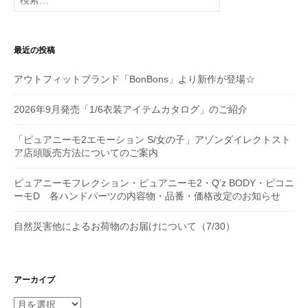
索:
ョ
ン
最近の投稿
アウトフィットブランド「BonBons」より新作が登場☆
2026年9月発売「1/6衣装アイテムカタログ」のご紹介
「ピュアニーモ2エモーション S/女の子」アゾンダイレクトスト
ア店頭販売方法についてのご案内
ピュアニーモフレクション・ピュアニーモ2・Q’z BODY・ピコニ
ーモD 各ハンドパーツの内容物・品番・価格改定のお知らせ
自然災害他によるお荷物のお届けについて（7/30）
アーカイブ
ア