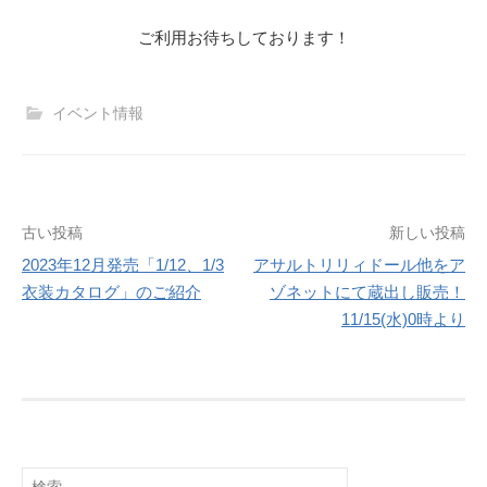
ご利用お待ちしております！
イベント情報
投
古い投稿
新しい投稿
2023年12月発売「1/12、1/3
アサルトリリィドール他をア
稿
衣装カタログ」のご紹介
ゾネットにて蔵出し販売！
ナ
11/15(水)0時より
ビ
ゲ
ー
シ
検