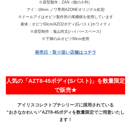
※原型製作：ZAN（猫の小判）
アイ：18mm ノワ専用AZONEオリジナル虹彩
※ドールアイはオビツ製作所の尾櫃瞳を使用しています
素体：オビツ50cm/AZO2ボディ(Gバスト)ホワイティ
※原型制作：鬼山尚丈(ハイパースペース)
※下脚のみオビツ50cm使用
発売日・取り扱い店舗はコチラ
人気の「AZT8-45ボディ(Sバスト)」を数量限定
で販売★
アイリスコレクトプチシリーズに採用されている
“おさなかわいい”AZT8-45ボディを数量限定でご用意いたし
ます！