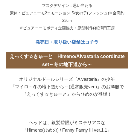
マスクデザイン：思い当たる
素体：ピュアニーモ2エモーション S/女の子(フレッシュ)※全高約
23cm
※ピュアニーモボディ企画協力・原型制作(有)澤田工房
発売日・取り扱い店舗はコチラ
えっくす☆きゅーと Himeno/Alvastaria coordinate
set～冬の地下道から～
オリジナルドールシリーズ『Alvastaria』の少年
「マイロ～冬の地下道から～(通常販売ver.)」のお洋服で
『えっくす☆きゅーと』からひめのが登場！
ヘッドは、銀髪碧眼がミステリアスな
「Himeno(ひめの) / Fanny Fanny III ver.1.1」