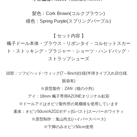
髪色：Cork Brown(コルクブラウン)
瞳色：Spring Purple(スプリングパープル)
【 セット内容 】
楓子ドール本体・ブラウス・リボンタイ・コルセットスカー
ト・ストッキング・ブラジャー・ショーツ・ハンドバッグ・
ストラップシューズ
頭部：ソフビヘッド･ウィッグ(7～8inch)仕様(半球タイプ入れ目仕様、
眼袋有)
※原型製作：ZAN（猫の小判）
アイ：18mm 楓子専用AZONEオリジナル虹彩
※ドールアイはオビツ製作所の尾櫃瞳を使用しています
素体：オビツ50cm/AZO2ボディ(Gバスト)スーパーホワイティ
※原型制作：鬼山尚丈(ハイパースペース)
※下脚のみオビツ50cm使用