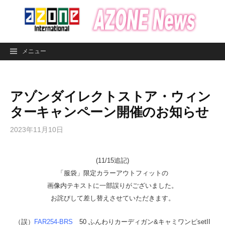
コ
ン
テ
ン
メニュー
ツ
へ
ス
アゾンダイレクトストア・ウィン
キ
ッ
ターキャンペーン開催のお知らせ
プ
2023年11月10日
(11/15追記)
「服袋」限定カラーアウトフィットの
画像内テキストに一部誤りがございました。
お詫びして差し替えさせていただきます。
（誤）
FAR254-BRS
50 ふんわりカーディガン&キャミワンピsetII