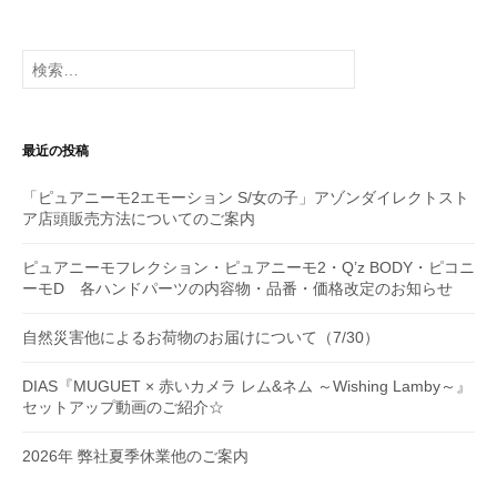
ー
シ
検
索:
ョ
ン
最近の投稿
「ピュアニーモ2エモーション S/女の子」アゾンダイレクトスト
ア店頭販売方法についてのご案内
ピュアニーモフレクション・ピュアニーモ2・Q’z BODY・ピコニ
ーモD 各ハンドパーツの内容物・品番・価格改定のお知らせ
自然災害他によるお荷物のお届けについて（7/30）
DIAS『MUGUET × 赤いカメラ レム&ネム ～Wishing Lamby～』
セットアップ動画のご紹介☆
2026年 弊社夏季休業他のご案内