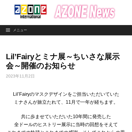
コ
ン
テ
ン
メニュー
ツ
へ
ス
Lil’Fairyとミナ展～ちいさな展示
キ
ッ
会～開催のお知らせ
プ
2023年11月2日
Lil’Fairyのマスクデザインをご担当いただいていた
ミナさんが旅立たれて、11月で一年が経ちます。
共に歩ませていただいた10年間に発売した
全ドールのヒストリー展示に当時の回想をそえて