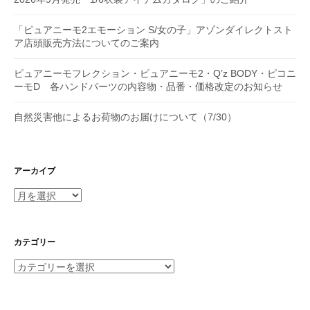
「ピュアニーモ2エモーション S/女の子」アゾンダイレクトスト
ア店頭販売方法についてのご案内
ピュアニーモフレクション・ピュアニーモ2・Q’z BODY・ピコニ
ーモD 各ハンドパーツの内容物・品番・価格改定のお知らせ
自然災害他によるお荷物のお届けについて（7/30）
アーカイブ
ア
ー
カ
イ
カテゴリー
ブ
カ
テ
ゴ