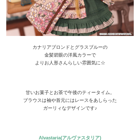
カナリアブロンド
と
グラスブルー
の
金髪碧眼の洋風カラーで
よりお人形さんらしい雰囲気に☆
甘いお菓子とお茶で午後のティータイム。
ブラウスは袖や首元にはレースをあしらった
ガーリィなデザインです♪
Alvastaria(アルヴァスタリア)