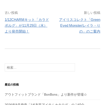
投
古い投稿
新しい投稿
1/12CHARMキット「カラド
アイリスコレクト「Green
稿
ボルグ」が11月29日（水）
Eyed Monster/レイラ・り
ナ
より発売開始！
の」のご案内
ビ
ゲ
ー
シ
検
索:
ョ
ン
最近の投稿
アウトフィットブランド「BonBons」より新作が登場☆
2026年9月発売「1/6衣装アイテムカタログ」のご紹介