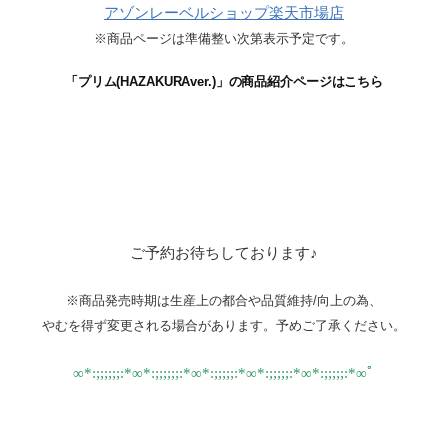
アゾンレーベルショップ楽天市場店
※商品ページは準備整い次第表示予定です。
「プリム(HAZAKURAver.)」の商品紹介ページはこちら
ご予約お待ちしております♪
※商品発売時期は生産上の都合や品質維持/向上の為、
やむを得ず変更される場合があります。予めご了承ください。
∞*:;;;;;;:*∞*:;;;;;;:*∞*:;;;;;:*∞*:;;;;;:*∞*:;;;;;:*∞ﾟ