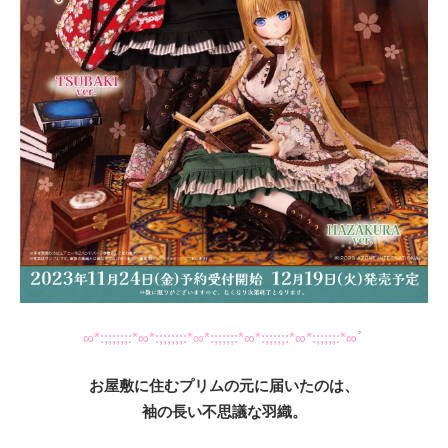
∞*:;;;;;;:*∞*:;;;;;;:*∞*:;;;;;:*∞*:;;;;;:*∞*:;;;;;:*∞ﾟ
お屋敷に住むプリムの元に届いたのは、
袖の長い不思議な羽織。