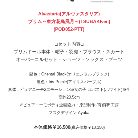
Alvastaria(アルヴァスタリア)
プリム～東方花鳥風月～(TSUBAKIver.)
(POD052-PTT)
□セット内容□
プリムドール本体・帽子・羽織・ブラウス・スカート
オーバーコルセット・ショーツ・ソックス・ブーツ
髪色：Oriental Black(オリエンタルブラック)
瞳色：Iris Purple(アイリスパープル)
素体：ピュアニーモ2エモーションS/女の子 LLバスト(ホワイト)※全
高約23.5cm
※ピュアニーモボディ企画協力・原型制作:(有)澤田工房
マスクデザイン:Ayaka
本体価格￥16,500
(税込価格￥18,150)