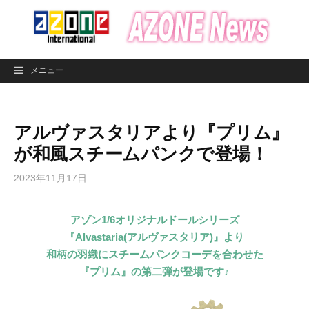
コ
ン
テ
ン
メニュー
ツ
へ
ス
アルヴァスタリアより『プリム』
キ
ッ
が和風スチームパンクで登場！
プ
2023年11月17日
アゾン1/6オリジナルドールシリーズ
『Alvastaria(アルヴァスタリア)』より
和柄の羽織にスチームパンクコーデを合わせた
『プリム』の第二弾が登場です♪