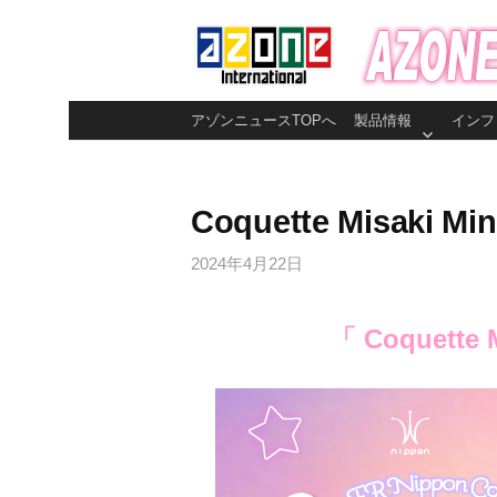
コ
ン
テ
ン
アゾンニュースTOPへ
製品情報
インフ
ツ
へ
ス
Coquette Misaki M
キ
ッ
2024年4月22日
プ
「 Coquette M