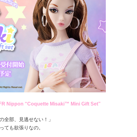
Nippon “Coquette Misaki™ Mini Gift Set”
の全部、見逃せない！」
っても欲張りなの。