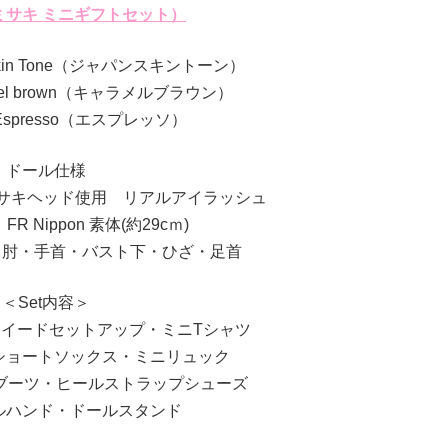
ミサキ ミニギフトセット）
n Skin Tone（ジャパンスキントーン）
ramel brown（キャラメルブラウン）
r：Espresso（エスプレッソ）
ドール仕様
ミサキヘッド使用 リアルアイラッシュ
R Nippon 素体(約29cｍ)
肩・肘・手首・バスト下・ひざ・足首
＜Set内容＞
イードセットアップ・ミニTシャツ
ショートソックス・ミニリュック
ーブーツ・ヒールストラップシューズ
ルハンド・ドールスタンド