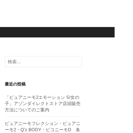
検
索:
最近の投稿
「ピュアニーモ2エモーション S/女の
子」アゾンダイレクトストア店頭販売
方法についてのご案内
ピュアニーモフレクション・ピュアニ
ーモ2・Q’z BODY・ピコニーモD 各