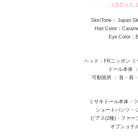
（コケット 
SkinTone： Japa
Hair Color：Ca
Eye Colo
ヘッド：FRニッポン 
ドール本体 ： F
可動箇所 ： 首・
ミサキドール本体・ツ
ショートパンツ・
ピアス(2種)・ファ
オプショナ