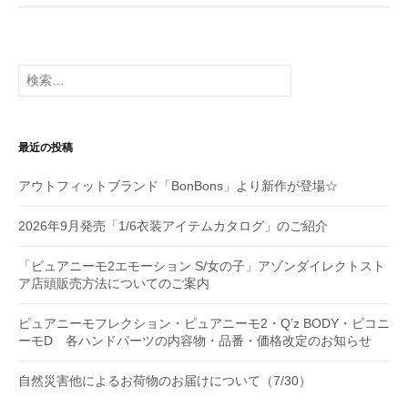
ー
シ
検
ョ
索:
ン
最近の投稿
アウトフィットブランド「BonBons」より新作が登場☆
2026年9月発売「1/6衣装アイテムカタログ」のご紹介
「ピュアニーモ2エモーション S/女の子」アゾンダイレクトスト
ア店頭販売方法についてのご案内
ピュアニーモフレクション・ピュアニーモ2・Q’z BODY・ピコニ
ーモD 各ハンドパーツの内容物・品番・価格改定のお知らせ
自然災害他によるお荷物のお届けについて（7/30）