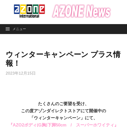
コ
ン
テ
ン
メニュー
ツ
へ
ス
ウィンターキャンペーン プラス情
キ
ッ
報！
プ
2023年12月15日
たくさんのご要望を受け、
この度アゾンダイレクトストアにて開催中の
「ウィンターキャンペーン」にて、
『AZO2ボディ(G胸)下脚50cm / スーパーホワイティ』