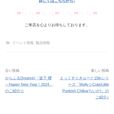
詳しくはこちらから♪
⋈・。・。⋈・。・。⋈・。・。⋈・。・。⋈
ご来店を心よりお待ちしております。
イベント情報
,
製品情報
投
古い投稿
新しい投稿
からふるDreamin’「坂下 櫻
えっくす☆きゅーと15thシリ
稿
～Happy New Year！2024」
ーズ「Melty☆Cute/Little
ナ
のご紹介☆
Punkish Chiika(ちいか)」の
ご紹介♪
ビ
ゲ