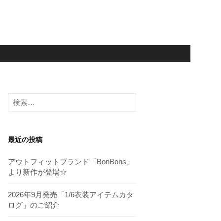
検
索:
最近の投稿
アウトフィットブランド「BonBons」
より新作が登場☆
2026年9月発売「1/6衣装アイテムカタ
ログ」のご紹介