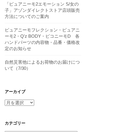
「ピュアニーモ2エモーション S/女の
子」アゾンダイレクトストア店頭販売
方法についてのご案内
ピュアニーモフレクション・ピュアニ
ーモ2・Q’z BODY・ピコニーモD 各
ハンドパーツの内容物・品番・価格改
定のお知らせ
自然災害他によるお荷物のお届けにつ
いて（7/30）
アーカイブ
ア
ー
カ
イ
カテゴリー
ブ