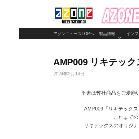
コ
ン
テ
ン
アゾンニュースTOPへ
製品情報
インフ
ツ
へ
ス
AMP009 リキテ
キ
ッ
2024年3月14日
プ
平素は弊社商品をご愛顧
AMP009『リキテッ
これまでの
リキテックスのオリジナ