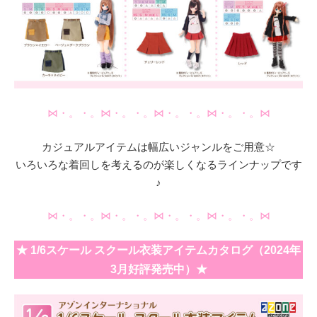
⋈・。・。⋈・。・。⋈・。・。⋈・。・。⋈
カジュアルアイテムは幅広いジャンルをご用意☆
いろいろな着回しを考えるのが楽しくなるラインナップです
♪
⋈・。・。⋈・。・。⋈・。・。⋈・。・。⋈
★ 1/6スケール スクール衣装アイテムカタログ（2024年
3月好評発売中）★