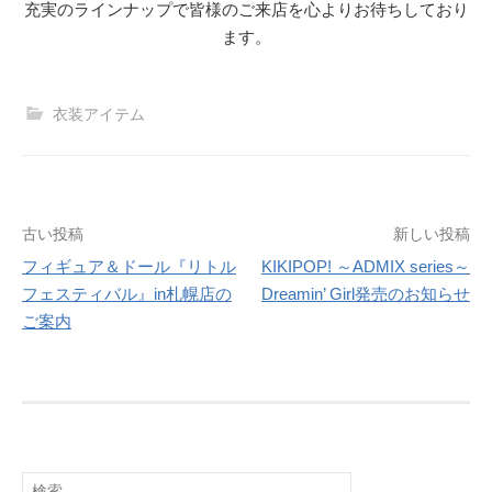
充実のラインナップで皆様のご来店を心よりお待ちしており
ます。
衣装アイテム
投
古い投稿
新しい投稿
フィギュア＆ドール『リトル
KIKIPOP! ～ADMIX series～
稿
フェスティバル』in札幌店の
Dreamin’ Girl発売のお知らせ
ナ
ご案内
ビ
ゲ
ー
シ
検