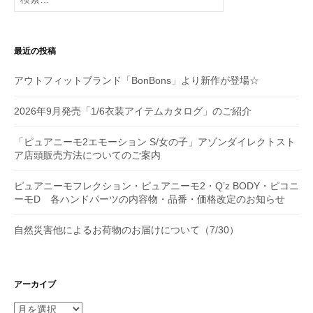
索:
ョ
ン
最近の投稿
アウトフィットブランド「BonBons」より新作が登場☆
2026年9月発売「1/6衣装アイテムカタログ」のご紹介
「ピュアニーモ2エモーション S/女の子」アゾンダイレクトスト
ア店頭販売方法についてのご案内
ピュアニーモフレクション・ピュアニーモ2・Q’z BODY・ピコニ
ーモD 各ハンドパーツの内容物・品番・価格改定のお知らせ
自然災害他によるお荷物のお届けについて（7/30）
アーカイブ
ア