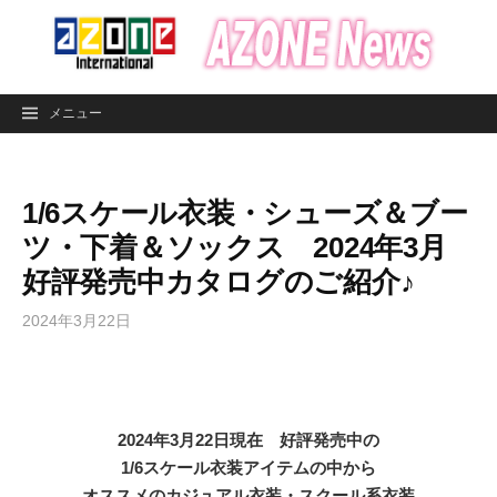
コ
ン
テ
ン
メニュー
ツ
へ
ス
1/6スケール衣装・シューズ＆ブー
キ
ッ
ツ・下着＆ソックス 2024年3月
プ
好評発売中カタログのご紹介♪
2024年3月22日
2024年3月22日現在 好評発売中の
1/6スケール衣装アイテムの中から
オススメのカジュアル衣装・スクール系衣装