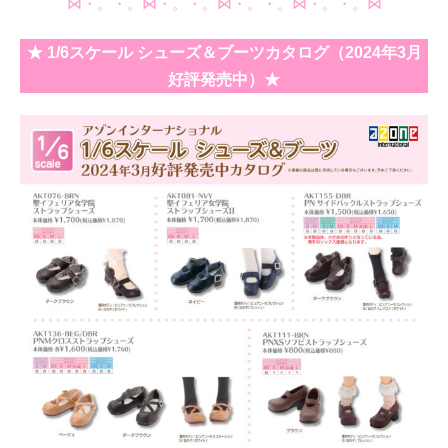
⋈・。・。⋈・。・。⋈・。・。⋈・。・。⋈
★ 1/6スケール シューズ＆ブーツカタログ（2024年3月
好評発売中）★