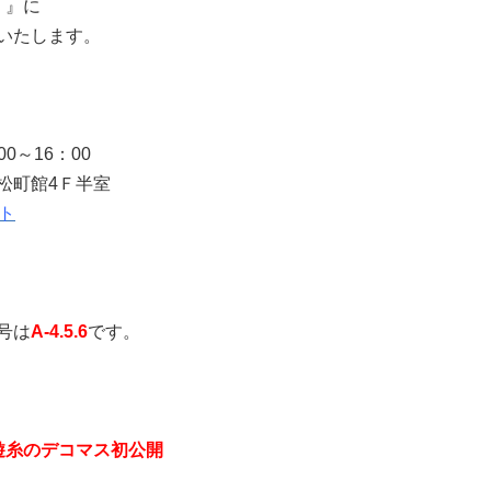
】』に
いたします。
0～16：00
松町館4Ｆ半室
イト
号は
A-4.5.6
です。
遊糸のデコマス初公開