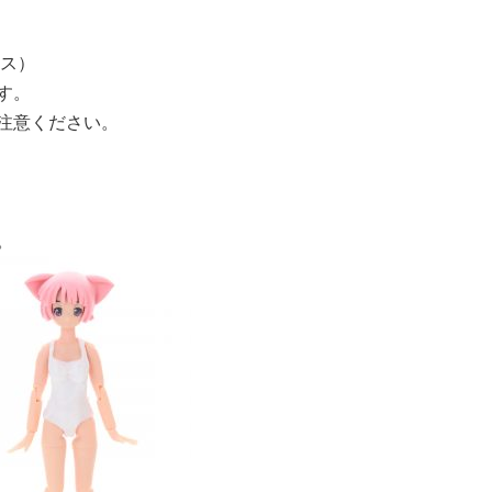
ース）
す。
注意ください。
。