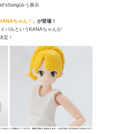
d’sSong/みう展示
KANAちゃん！」
が登場！
ライバルというKANAちゃんが
決定！