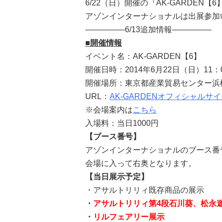
6/22（日）開催の『AK-GARDEN【6
アゾンインターナショナルは出展参加
—————6/13追加情報—————
■開催情報
イベント名：AK-GARDEN【6】
開催日時：2014年6月22日（日）11：0
開催場所：東京都産業貿易センター浜
URL：
AK-GARDENオフィシャルサ
※会場案内は
こちら
入場料：当日1000円
【ブース番号】
アゾンインターナショナルのブース番
会場に入って右奥となります。
【当日展示予定】
・アサルトリリィ既存商品の展示
・
アサルトリリィ第4段石川葵、松永
・
リルフェアリー展示