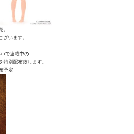
売。
もございます。
panで連載中の
を特別配布致します。
布予定