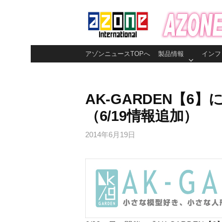
コ
ン
テ
ン
アゾンニュースTOPへ
製品情報
インフ
ツ
へ
ス
AK-GARDEN【
キ
（6/19情報追加）
ッ
プ
2014年6月19日