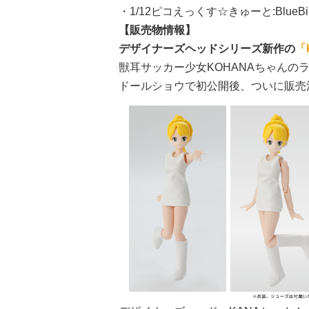
・1/12ピコえっくす☆きゅーと:BlueBir
【販売物情報】
デザイナーズヘッドシリーズ新作の
「
獣耳サッカー少女KOHANAちゃんの
ドールショウで初公開後、ついに販売