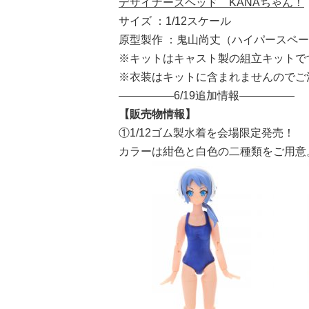
デザイナーズヘッド KANAちゃん！
サイズ ：1/12スケール
原型製作 ：鬼山尚丈（ハイパースペ
※キットはキャスト製の組立キットで
※衣装はキットに含まれませんのでご
—————6/19追加情報—————
【販売物情報】
①1/12ゴム製水着を会場限定発売！
カラーは紺色と白色の二種類をご用意