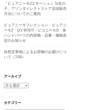
「ピュアニーモ2エモーション S/女の
子」アゾンダイレクトストア店頭販売
方法についてのご案内
ピュアニーモフレクション・ピュアニ
ーモ2・Q’z BODY・ピコニーモD 各
ハンドパーツの内容物・品番・価格改
定のお知らせ
自然災害他によるお荷物のお届けにつ
いて（7/30）
アーカイブ
ア
ー
カ
イ
カテゴリー
ブ