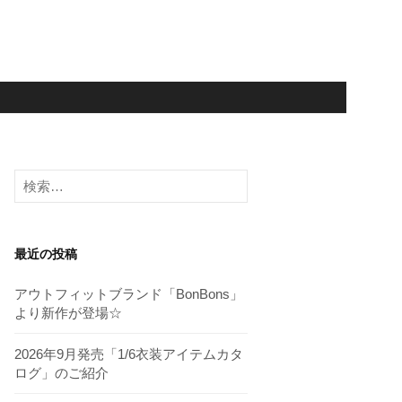
検
索:
最近の投稿
アウトフィットブランド「BonBons」
より新作が登場☆
2026年9月発売「1/6衣装アイテムカタ
ログ」のご紹介