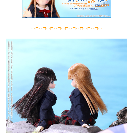
･･□･･□･･□･･□･･□･･□･･□･･□･･□･･