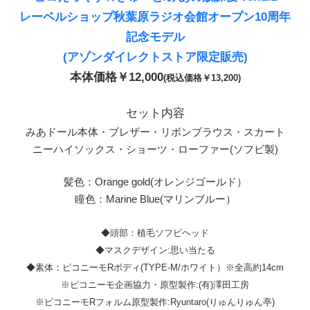
レーベルショップ秋葉原ラジオ会館オープン10周年
記念モデル
(アゾンダイレクトストア限定販売)
本体価格￥12,000
(税込価格￥13,200)
セット内容
みあドール本体・ブレザー・リボンブラウス・スカート
ニーハイソックス・ショーツ・ローファー(ソフビ製)
髪色：Orange gold(オレンジゴールド）
瞳色：Marine Blue(マリンブルー）
◆頭部：植毛ソフビヘッド
◆マスクデザイン:思い当たる
◆素体：ピコニーモRボディ(TYPE-M/ホワイト）※全高約14cm
※ピコニーモ企画協力・原型製作:(有)澤田工房
※ピコニーモRフォルム原型製作:Ryuntaro(りゅんりゅん亭)