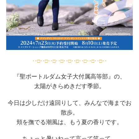
･･□･･□･･□･･□･･□･･□･･□･･□･･□･･
『聖ポートルダム女子大付属高等部』の、
太陽がきらめきだす季節。
今日は少しだけ遠回りして、みんなで海までお
散歩。
頬を撫でる潮風は、もう夏の香りです。
ちょっと暑いねって言って笑って、