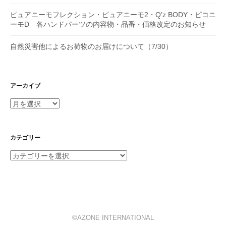
ピュアニーモフレクション・ピュアニーモ2・Q’z BODY・ピコニ
ーモD 各ハンドパーツの内容物・品番・価格改定のお知らせ
自然災害他によるお荷物のお届けについて（7/30）
アーカイブ
ア
ー
カ
イ
カテゴリー
ブ
カ
テ
ゴ
リ
ー
©AZONE INTERNATIONAL