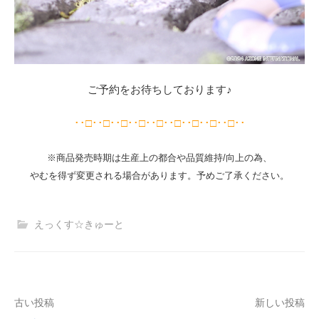
ご予約をお待ちしております♪
･･□･･□･･□･･□･･□･･□･･□･･□･･□･･
※商品発売時期は生産上の都合や品質維持/向上の為、
やむを得ず変更される場合があります。予めご了承ください。
えっくす☆きゅーと
投
古い投稿
新しい投稿