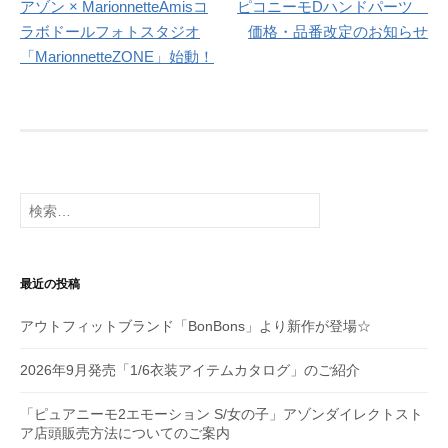
アゾン × MarionnetteAmisコ
ピコニーモDハンドパーツ
稿
ラボドールフォトスタジオ
価格・品番改定のお知らせ
ナ
「MarionnetteZONE」始動！
ビ
ゲ
ー
シ
検
索:
ョ
ン
最近の投稿
アウトフィットブランド「BonBons」より新作が登場☆
2026年9月発売「1/6衣装アイテムカタログ」のご紹介
「ピュアニーモ2エモーション S/女の子」アゾンダイレクトスト
ア店頭販売方法についてのご案内