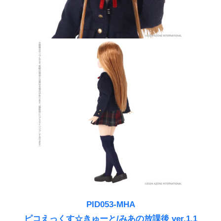
PID053-MHA
ピコえっくす☆きゅーと/みあの放課後 ver.1.1