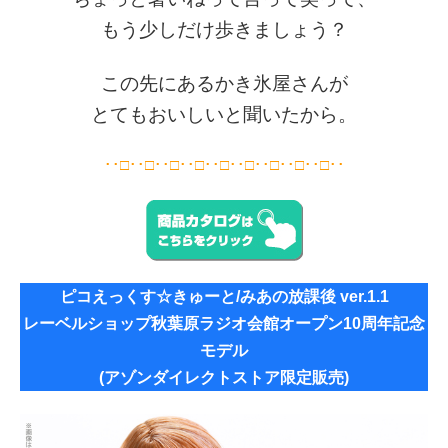
もう少しだけ歩きましょう？
この先にあるかき氷屋さんが
とてもおいしいと聞いたから。
･･□･･□･･□･･□･･□･･□･･□･･□･･□･･
ピコえっくす☆きゅーと/みあの放課後 ver.1.1
レーベルショップ秋葉原ラジオ会館オープン10周年記念
モデル
(アゾンダイレクトストア限定販売)