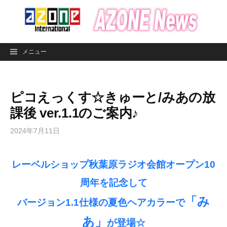
コ
ン
テ
ン
メニュー
ツ
へ
ス
ピコえっくす☆きゅーと/みあの放
キ
ッ
課後 ver.1.1のご案内♪
プ
2024年7月11日
レーベルショップ秋葉原ラジオ会館オープン10
周年を記念して
「み
バージョン1.1仕様の夏色ヘアカラーで
あ」
が登場☆