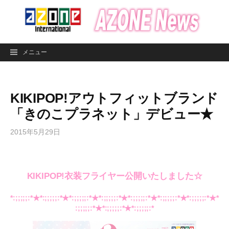
コ
ン
テ
ン
メニュー
ツ
へ
ス
KIKIPOP!アウトフィットブランド
キ
ッ
「きのこプラネット」デビュー★
プ
2015年5月29日
KIKIPOP!衣装フライヤー公開いたしました☆
*:;;;;;:*★*:;;;;;:*★*:;;;;;:*★*:;;;;;:*★*:;;;;;:*★*:;;;;;:*★*:;;;;;:*★*
:;;;;;:*★*:;;;;;:*★*:;;;;;:*