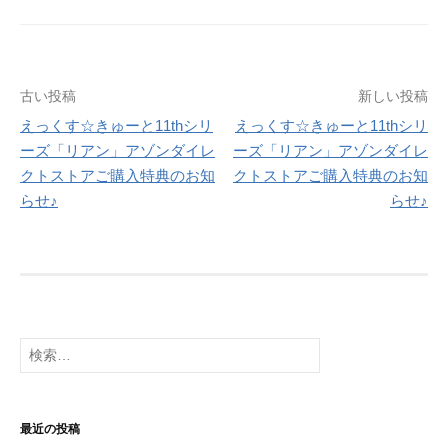
投
古い投稿
新しい投稿
えっくす☆きゅーと11thシリ
えっくす☆きゅーと11thシリ
稿
ーズ「リアン」アゾンダイレ
ーズ「リアン」アゾンダイレ
ナ
クトストアご購入特典のお知
クトストアご購入特典のお知
らせ♪
らせ♪
ビ
ゲ
ー
シ
検
ョ
索:
ン
最近の投稿