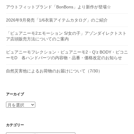
アウトフィットブランド「BonBons」より新作が登場☆
2026年9月発売「1/6衣装アイテムカタログ」のご紹介
「ピュアニーモ2エモーション S/女の子」アゾンダイレクトスト
ア店頭販売方法についてのご案内
ピュアニーモフレクション・ピュアニーモ2・Q’z BODY・ピコニ
ーモD 各ハンドパーツの内容物・品番・価格改定のお知らせ
自然災害他によるお荷物のお届けについて（7/30）
アーカイブ
ア
ー
カ
イ
カテゴリー
ブ