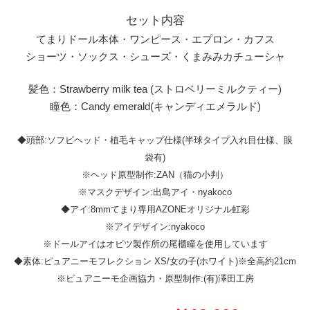
セット内容
てまりドール本体・ワンピース・エプロン・カフス
ショーツ・ソックス・シューズ・くまみみカチューシャ
髪色：Strawberry milk tea (ストロベリーミルクティー)
瞳色：Candy emerald(キャンディエメラルド)
◆頭部:ソフビヘッド・植毛キャップ仕様(半球タイプ入れ目仕様、眼
袋有)
※ヘッド原型制作:ZAN（猫の小判）
※マスクデザイン:出島アイ・nyakoco
◆アイ:8mmてまり専用AZONEオリジナル虹彩
※アイデザイン:nyakoco
※ドールアイはオビツ製作所の尾櫃瞳を使用しています
◆素体:ピュアニーモフレクション XS/女の子(ホワイト)※全高約21cm
※ピュアニーモ企画協力・原型制作:(有)澤田工房