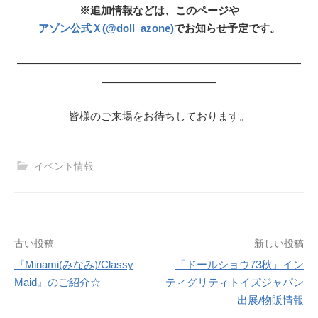
※追加情報などは、このページや
アゾン公式Ｘ(@doll_azone)
でお知らせ予定です。
—————————————————————————
——————————
皆様のご来場をお待ちしております。
イベント情報
投
古い投稿
新しい投稿
『Minami(みなみ)/Classy
「ドールショウ73秋」イン
稿
Maid』のご紹介☆
ティグリティトイズジャパン
ナ
出展/物販情報