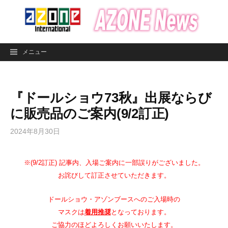
コ
ン
テ
ン
メニュー
ツ
へ
ス
『ドールショウ73秋』出展ならび
キ
ッ
に販売品のご案内(9/2訂正)
プ
2024年8月30日
※(9/2訂正) 記事内、入場ご案内に一部誤りがございました。
お詫びして訂正させていただきます。
ドールショウ・アゾンブースへのご入場時の
マスクは
着用推奨
となっております。
ご協力のほどよろしくお願いいたします。